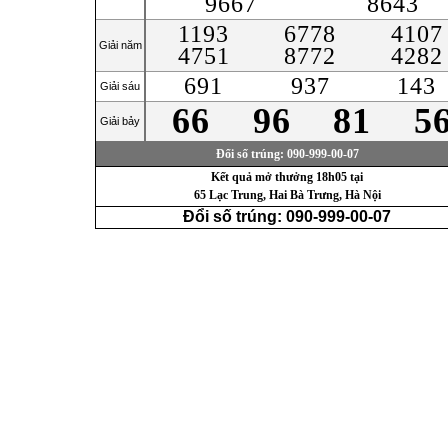
9667
8643
1193
6778
4107
Giải năm
4751
8772
4282
691
937
143
Giải sáu
66
96
81
5
Giải bảy
Đổi số trúng: 090-999-00-07
Kết quả mở thưởng 18h05 tại
65 Lạc Trung, Hai Bà Trưng, Hà Nội
Đổi số trúng: 090-999-00-07