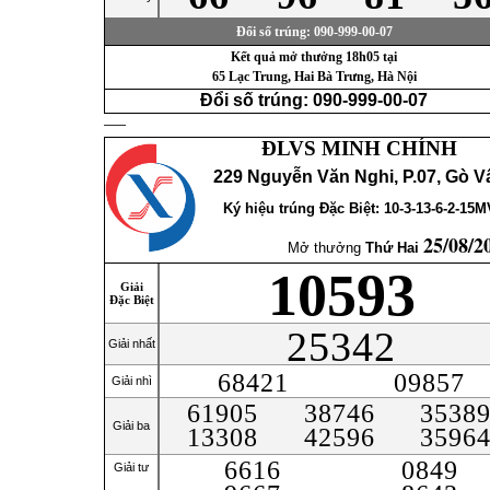
Đổi số trúng: 090-999-00-07
Kết quả mở thưởng 18h05 tại
65 Lạc Trung, Hai Bà Trưng, Hà Nội
Đổi số trúng: 090-999-00-07
ĐLVS MINH CHÍNH
229 Nguyễn Văn Nghi, P.07, Gò V
Ký hiệu trúng Đặc Biệt: 10-3-13-6-2-15M
25/08/2
Mở thưởng
Thứ Hai
10593
Giải
Đặc Biệt
25342
Giải nhất
68421
09857
Giải nhì
61905
38746
3538
Giải ba
13308
42596
3596
6616
0849
Giải tư