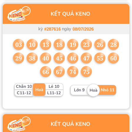
KẾT QUẢ KENO
kỳ
ngày
#287616
08/07/2026
03
10
13
18
19
23
26
28
29
38
40
45
46
47
55
60
66
67
74
75
Chẵn 10
Lẻ 10
Hoà
Lớn 9
Nhỏ 11
Hoà
C11-12
L11-12
KẾT QUẢ KENO