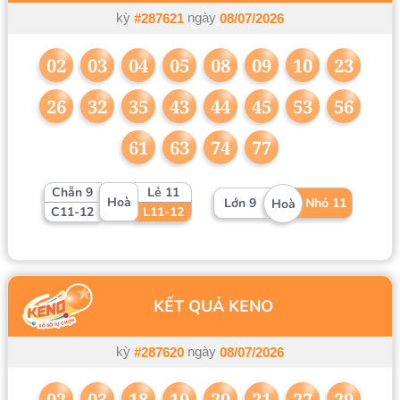
kỳ
ngày
#287621
08/07/2026
02
03
04
05
08
09
10
23
26
32
35
43
44
45
53
56
61
63
74
77
Chẵn 9
Lẻ 11
Hoà
Lớn 9
Nhỏ 11
Hoà
C11-12
L11-12
KẾT QUẢ KENO
kỳ
ngày
#287620
08/07/2026
02
03
18
19
20
21
27
29