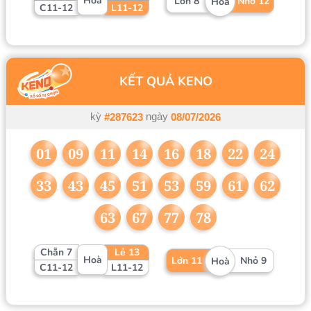
Hoà
Lớn 8
Nhỏ 12
Hoà
C11-12
L11-12
KẾT QUẢ KENO
kỳ
ngày
#287623
08/07/2026
01
09
11
14
16
18
22
24
33
43
45
51
53
59
61
62
63
67
77
78
Chẵn 7
Lẻ 13
Hoà
Lớn 11
Nhỏ 9
Hoà
C11-12
L11-12