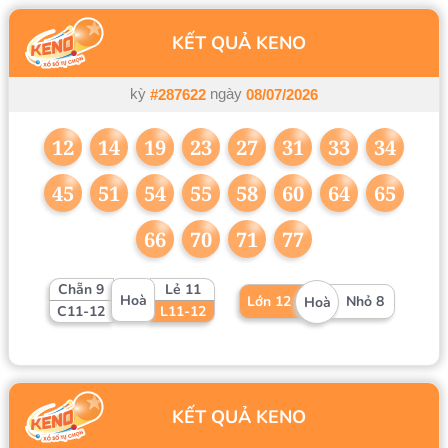
KẾT QUẢ KENO
kỳ
ngày
#287622
08/07/2026
12
14
19
23
27
31
33
34
45
51
54
55
58
60
64
65
66
70
71
77
Chẵn 9
Lẻ 11
Hoà
Lớn 12
Nhỏ 8
Hoà
C11-12
L11-12
KẾT QUẢ KENO