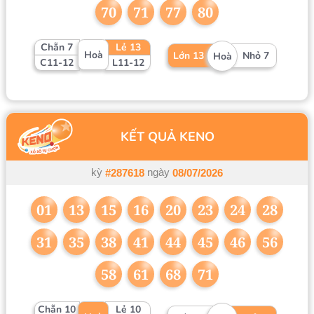
70
71
77
80
Chẵn 7
Lẻ 13
Hoà
Lớn 13
Nhỏ 7
Hoà
C11-12
L11-12
KẾT QUẢ KENO
kỳ
ngày
#287618
08/07/2026
01
13
15
16
20
23
24
28
31
35
38
41
44
45
46
56
58
61
68
71
Chẵn 10
Lẻ 10