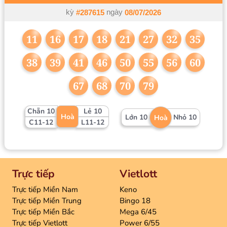
kỳ
ngày
#287615
08/07/2026
11
16
17
18
21
27
32
35
38
39
41
46
50
55
56
60
67
68
70
79
Chẵn 10
Lẻ 10
Hoà
Lớn 10
Nhỏ 10
Hoà
C11-12
L11-12
Trực tiếp
Vietlott
Trực tiếp Miền Nam
Keno
Trực tiếp Miền Trung
Bingo 18
Trực tiếp Miền Bắc
Mega 6/45
Trực tiếp Vietlott
Power 6/55