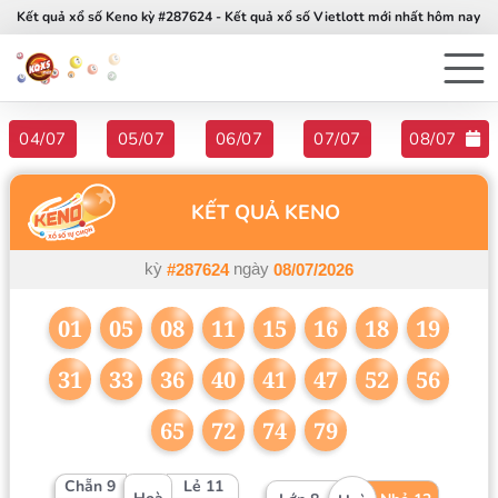
Kết quả xổ số Keno kỳ #287624 - Kết quả xổ số Vietlott mới nhất hôm nay
04/07
05/07
06/07
07/07
08/07
KẾT QUẢ KENO
kỳ
ngày
#287624
08/07/2026
01
05
08
11
15
16
18
19
31
33
36
40
41
47
52
56
65
72
74
79
Chẵn 9
Lẻ 11