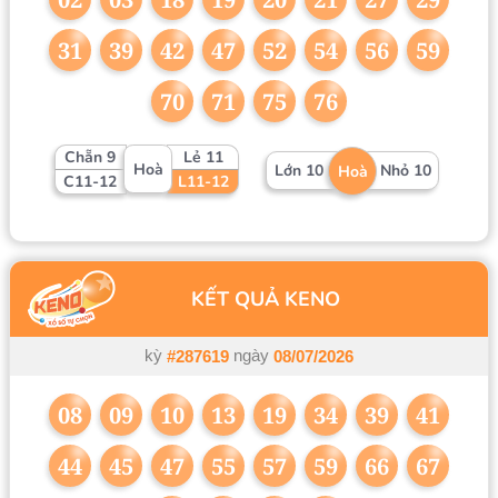
31
39
42
47
52
54
56
59
70
71
75
76
Chẵn 9
Lẻ 11
Hoà
Lớn 10
Nhỏ 10
Hoà
C11-12
L11-12
KẾT QUẢ KENO
kỳ
ngày
#287619
08/07/2026
08
09
10
13
19
34
39
41
44
45
47
55
57
59
66
67