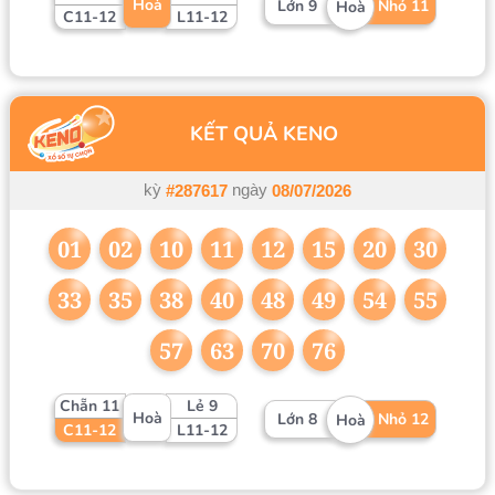
Hoà
Lớn 9
Nhỏ 11
Hoà
C11-12
L11-12
KẾT QUẢ KENO
kỳ
ngày
#287617
08/07/2026
01
02
10
11
12
15
20
30
33
35
38
40
48
49
54
55
57
63
70
76
Chẵn 11
Lẻ 9
Hoà
Lớn 8
Nhỏ 12
Hoà
C11-12
L11-12