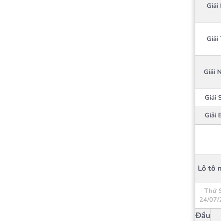
Giải
Giải
Giải 
Giải 
Giải 
Lô tô 
Thứ 
24/07/
Đầu