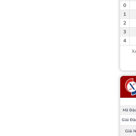
0
1
2
3
4
X
Mã Đặc
Giải Đặ
Giải 