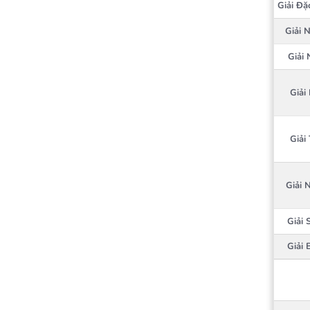
Giải Đặ
Giải 
Giải 
Giải
Giải
Giải 
Giải 
Giải 