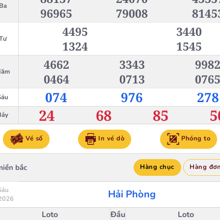
 Ba
96965
79008
8145
4495
3440
 Tư
1324
1545
4662
3343
998
Năm
0464
0713
076
074
976
278
Sáu
24
68
85
5
Bảy
Vé số
In vé dò
Phóng to
miền bắc
Hàng chục
Hàng đơn
Sáu
Hải Phòng
2026
Loto
Đầu
Loto