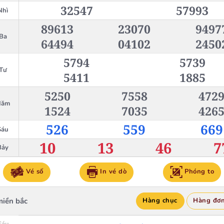
32547
57993
Nhì
89613
23070
9497
 Ba
64494
04102
2450
5794
5739
 Tư
5411
1885
5250
7558
472
Năm
1524
7035
426
526
559
669
Sáu
10
13
46
7
Bảy
Vé số
In vé dò
Phóng to
miền bắc
Hàng chục
Hàng đơn