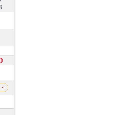
3
2
5
0
 vị