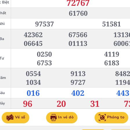
72767
c Biệt
61760
Nhất
97537
51581
Nhì
42362
67566
1313
 Ba
06645
01113
6006
0250
4119
 Tư
6753
6183
0554
9113
848
Năm
1034
9727
119
016
402
443
Sáu
96
20
31
7
Bảy
Vé số
In vé dò
Phóng to