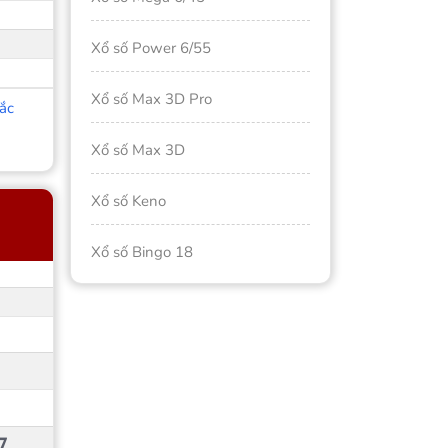
Xổ số Power 6/55
Xổ số Max 3D Pro
ắc
Xổ số Max 3D
Xổ số Keno
Xổ số Bingo 18
7