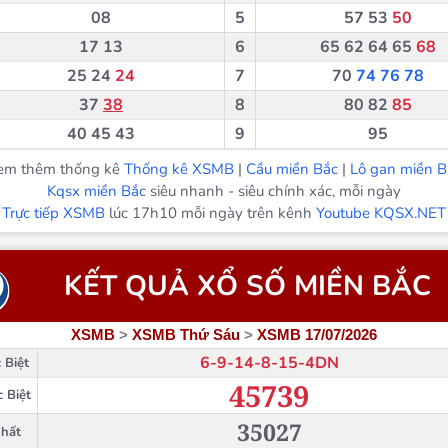
08
5
57
53
50
17
13
6
65
62
64
65
68
25
24
24
7
70
74
76
78
37
38
8
80
82
85
40
45
43
9
95
em thêm thống kê
Thống kê XSMB
|
Cầu miền Bắc
|
Lô gan miền B
Kqsx miền Bắc
siêu nhanh - siêu chính xác, mỗi ngày
Trực tiếp XSMB
lúc 17h10 mỗi ngày trên kênh
Youtube KQSX.NET
KẾT QUẢ XỔ SỐ MIỀN BẮC
XSMB
>
XSMB Thứ Sáu
>
XSMB 17/07/2026
6-9-14-8-15-4DN
 Biệt
45739
c Biệt
35027
Nhất