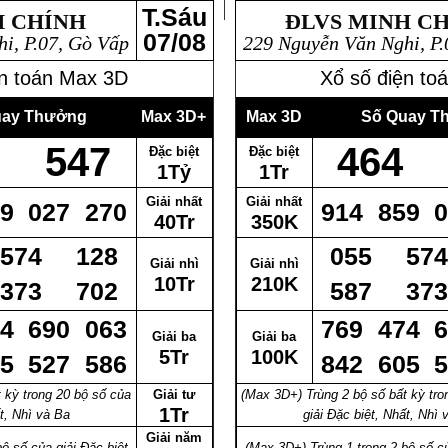
T.Sáu
H CHÍNH
ĐLVS MINH C
07/08
i, P.07, Gò Vấp
229 Nguyễn Văn Nghi, P.
ện toán Max 3D
Xổ số điện to
uay Thưởng
Max 3D+
Max 3D
Số Quay T
547
464
Đặc biệt
Đặc biệt
1Tỷ
1Tr
Giải nhất
Giải nhất
9
027
270
914
859
40Tr
350K
574
128
055
574
Giải nhì
Giải nhì
10Tr
210K
373
702
587
373
4
690
063
769
474
Giải ba
Giải ba
5Tr
100K
5
527
586
842
605
 kỳ trong 20 bộ số của
Giải tư
(Max 3D+) Trùng 2 bộ số bất kỳ tro
1Tr
ất, Nhì và Ba
giải Đặc biệt, Nhất, Nhì 
Giải năm
ộ số của giải Đặc biệt
(Max 3D+) Trùng 1 trong 2 bộ số củ