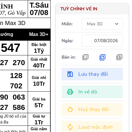
T.Sáu
HÍNH
TUỲ CHỈNH VÉ IN
07/08
07, Gò Vấp
án Max 3D
Miền:
hưởng
Max 3D+
Ngày:
547
Đặc biệt
1Tỷ
filter_1
filter_4
filter_6
Bản in:
Giải nhất
027
270
40Tr
save
Lưu thay đổi
128
Giải nhì
10Tr
702
print
In vé dò
690
063
Giải ba
5Tr
527
586
restart_alt
Huỷ thay đổi
ng 20 bộ số của
Giải tư
1Tr
và Ba
autorenew
Load mặc định
Giải năm
a giải Đặc biệt