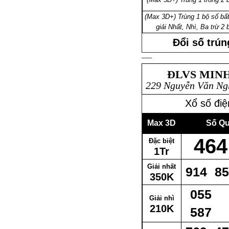
(Max 3D+) Trùng 1 bộ số bất
giải Nhất, Nhì, Ba trừ 2 
Đổi số trún
ĐLVS MIN
229 Nguyễn Văn Ngh
Xổ số đi
Max 3D
Số Q
464
Đặc biệt
1Tr
Giải nhất
914
85
350K
055
Giải nhì
210K
587