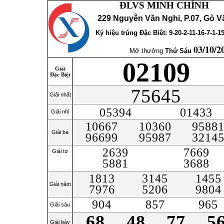
ĐLVS MINH CHÍNH
229 Nguyễn Văn Nghi, P.07, Gò V
Ký hiệu trúng Đặc Biệt: 9-20-2-11-16-7-1-1
03/10/2
Mở thưởng
Thứ Sáu
02109
Giải
Đặc Biệt
75645
Giải nhất
05394
01433
Giải nhì
10667
10360
9588
Giải ba
96699
95987
3214
2639
7669
Giải tư
5881
3688
1813
3145
1455
Giải năm
7976
5206
9804
904
857
965
Giải sáu
68
48
77
5
Giải bảy