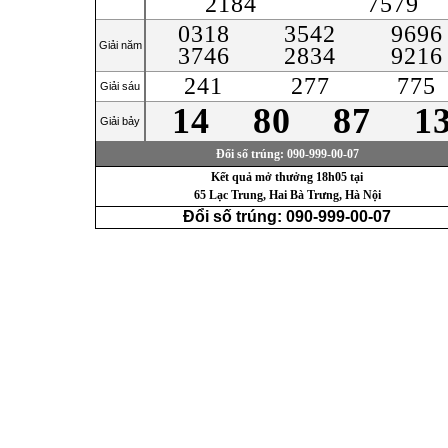
2184
7579
0318
3542
9696
Giải năm
3746
2834
9216
241
277
775
Giải sáu
14
80
87
1
Giải bảy
Đổi số trúng: 090-999-00-07
Kết quả mở thưởng 18h05 tại
65 Lạc Trung, Hai Bà Trưng, Hà Nội
Đổi số trúng: 090-999-00-07