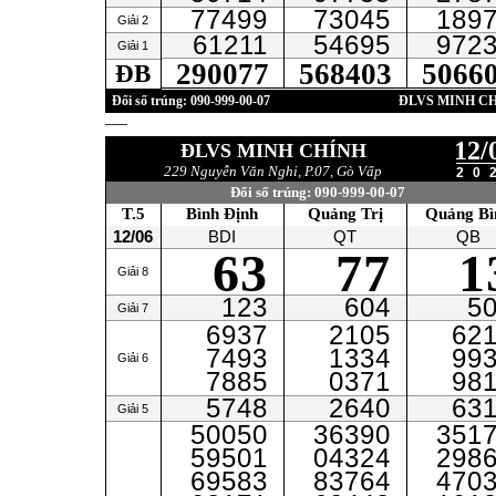
77499
73045
189
Giải 2
61211
54695
972
Giải 1
290077
568403
5066
ĐB
Đổi số trúng: 090-999-00-07
ĐLVS MINH C
12/
ĐLVS MINH CHÍNH
229 Nguyễn Văn Nghi, P.07, Gò Vấp
20
Đổi số trúng: 090-999-00-07
T.5
Bình Định
Quảng Trị
Quảng Bì
12/06
BDI
QT
QB
63
77
1
Giải 8
123
604
5
Giải 7
6937
2105
62
7493
1334
99
Giải 6
7885
0371
98
5748
2640
63
Giải 5
50050
36390
351
59501
04324
298
69583
83764
470