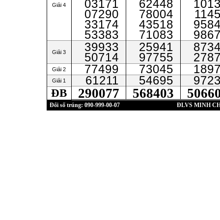
03171
62448
101
Giải 4
07290
78004
114
33174
43518
958
53383
71083
986
39933
25941
873
Giải 3
50714
97755
278
77499
73045
189
Giải 2
61211
54695
972
Giải 1
290077
568403
5066
ĐB
Đổi số trúng: 090-999-00-07
ĐLVS MINH C