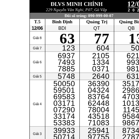
12/
ĐLVS MINH CHÍNH
229 Nguyễn Văn Nghi, P.07, Gò Vấp
20
Đổi số trúng: 090-999-00-07
T.5
Bình Định
Quảng Trị
Quảng Bì
12/06
BDI
QT
QB
63
77
1
Giải 8
123
604
5
Giải 7
6937
2105
62
7493
1334
99
Giải 6
7885
0371
98
5748
2640
63
Giải 5
50050
36390
351
59501
04324
298
69583
83764
470
03171
62448
101
Giải 4
07290
78004
114
33174
43518
958
53383
71083
986
39933
25941
873
Giải 3
50714
97755
278