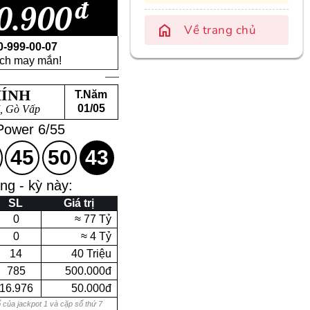
đ
0.900
home
Về trang chủ
0-999-00-07
ách may mắn!
HÍNH
T.Năm
01/05
7, Gò Vấp
Power 6/55
45
50
43
úng - kỳ này:
SL
Giá trị
0
≈
77
Tỷ
0
≈
4
Tỷ
14
40 Triệu
785
500.000đ
16.976
50.000đ
ố của jackpot 1 và cặp số thứ 7