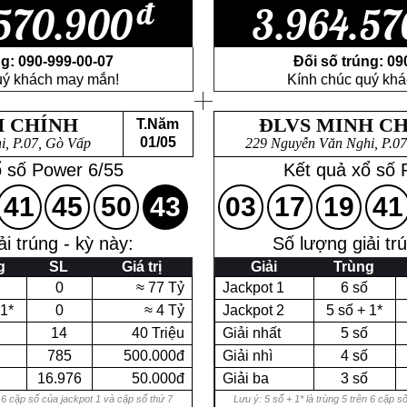
đ
570.900
3.964.57
ng: 090-999-00-07
Đổi số trúng: 09
uý khách may mắn!
Kính chúc quý kh
H CHÍNH
ĐLVS MINH C
T.Năm
01/05
, P.07, Gò Vấp
229 Nguyễn Văn Nghi, P.0
ổ số Power 6/55
Kết quả xổ số 
41
45
50
43
03
17
19
41
i trúng - kỳ này:
Số lượng giải tr
g
SL
Giá trị
Giải
Trùng
0
≈
77
Tỷ
Jackpot 1
6 số
 1*
0
≈
4
Tỷ
Jackpot 2
5 số + 1*
14
40 Triệu
Giải nhất
5 số
785
500.000đ
Giải nhì
4 số
16.976
50.000đ
Giải ba
3 số
n 6 cặp số của jackpot 1 và cặp số thứ 7
Lưu ý: 5 số + 1* là trùng 5 trên 6 cặp s