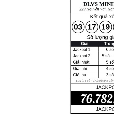
ĐLVS MIN
229 Nguyễn Văn Nghi
Kết quả x
03
17
19
Số lượng giả
Giải
Trùn
Jackpot 1
6 số
Jackpot 2
5 số +
Giải nhất
5 số
Giải nhì
4 số
Giải ba
3 số
Lưu ý: 5 số + 1* là trùng 5 trê
JACKPO
76.782
JACKPO