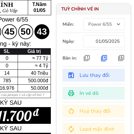
HÍNH
T.Năm
TUỲ CHỈNH VÉ IN
01/05
7, Gò Vấp
Power 6/55
Miền:
45
50
43
Ngày:
úng - kỳ này:
SL
Giá trị
filter_1
filter_4
filter_6
Bản in:
0
≈
77
Tỷ
0
≈
4
Tỷ
14
40 Triệu
save
Lưu thay đổi
785
500.000đ
16.976
50.000đ
print
In vé dò
ố của jackpot 1 và cặp số thứ 7
 KỲ SAU
đ
restart_alt
11.700
Huỷ thay đổi
 KỲ SAU
autorenew
Load mặc định