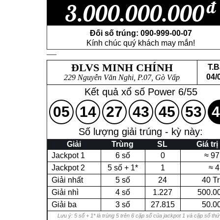
đ
3.000.000.000
Đổi số trúng: 090-999-00-07
Kính chúc quý khách may mắn!
ĐLVS MINH CHÍNH
T.B
04/
229 Nguyễn Văn Nghi, P.07, Gò Vấp
Kết quả xổ số Power 6/55
05
14
27
43
45
53
4
Số lượng giải trúng - kỳ này:
Giải
Trùng
SL
Giá trị
Jackpot 1
6 số
0
≈
97
Jackpot 2
5 số + 1*
1
≈
4
Giải nhất
5 số
24
40 Tr
Giải nhì
4 số
1.227
500.0
Giải ba
3 số
27.815
50.0
Lưu ý: 5 số + 1* là trùng 5 trên 6 cặp số của jackpot 1 và cặp số thứ