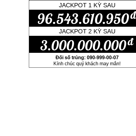
JACKPOT 1 KỲ SAU
96.543.610.950
JACKPOT 2 KỲ SAU
đ
3.000.000.000
Đổi số trúng: 090-999-00-07
Kính chúc quý khách may mắn!