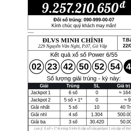
đ
9.257.210.650
Đổi số trúng: 090-999-00-07
Kính chúc quý khách may mắn!
ĐLVS MINH CHÍNH
T.B
22/
229 Nguyễn Văn Nghi, P.07, Gò Vấp
Kết quả xổ số Power 6/55
02
23
42
50
52
54
4
Số lượng giải trúng - kỳ này:
Giải
Trùng
SL
Giá trị
Jackpot 1
6 số
0
≈
164
Jackpot 2
5 số + 1*
0
≈
9
Giải nhất
5 số
10
40 Tr
Giải nhì
4 số
1.304
500.0
Giải ba
3 số
30.420
50.0
Lưu ý: 5 số + 1* là trùng 5 trên 6 cặp số của jackpot 1 và cặp số thứ