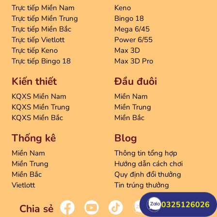
Trực tiếp Miền Nam
Keno
Trực tiếp Miền Trung
Bingo 18
Trực tiếp Miền Bắc
Mega 6/45
Trực tiếp Vietlott
Power 6/55
Trực tiếp Keno
Max 3D
Trực tiếp Bingo 18
Max 3D Pro
Kiến thiết
Đầu đuôi
KQXS Miền Nam
Miền Nam
KQXS Miền Trung
Miền Trung
KQXS Miền Bắc
Miền Bắc
Thống kê
Blog
Miền Nam
Thông tin tổng hợp
Miền Trung
Hướng dẫn cách chơi
Miền Bắc
Quy định đổi thưởng
Vietlott
Tin trúng thưởng
0325126026
Chia sẻ