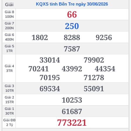
Giải
KQXS tỉnh Bến Tre ngày 30/06/2026
66
Giải 8
100N
250
Giải 7
200N
1802
8288
9256
Giải 6
400N
7587
Giải 5
1TR
33014
79902
70241
43992
44354
Giải 4
3TR
70195
71278
69534
55091
Giải 3
10TR
10253
Giải 2
15TR
61687
Giải 1
30TR
773221
Giải ĐB
2 Tỷ