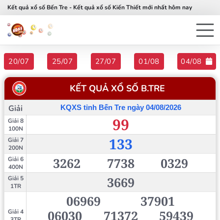
Kết quả xổ số Bến Tre - Kết quả xổ số Kiến Thiết mới nhất hôm nay
20/07
25/07
27/07
01/08
04/08
KẾT QUẢ XỔ SỐ
B.TRE
Giải
KQXS tỉnh Bến Tre ngày 04/08/2026
99
Giải 8
100N
133
Giải 7
200N
3262
7738
0329
Giải 6
400N
3669
Giải 5
1TR
06969
37901
06030
71372
59439
Giải 4
3TR