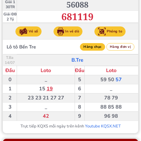
56088
Giải 1
30TR
681119
Giải ĐB
2 Tỷ
Vé số
In vé dò
Phóng to
Lô tô Bến Tre
Hàng chục
Hàng đơn vị
T.Ba
B.Tre
14/07
Đầu
Loto
Đầu
Loto
0
_
5
59
50
57
1
15
19
6
_
2
23
23
21
27
27
7
78
79
3
_
8
88
85
88
4
42
9
96
98
Trực tiếp KQXS mỗi ngày trên kênh
Youtube KQSX.NET