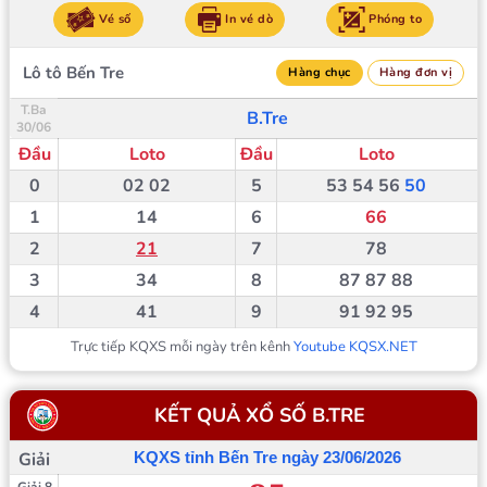
Vé số
In vé dò
Phóng to
Lô tô Bến Tre
Hàng chục
Hàng đơn vị
T.Ba
B.Tre
30/06
Đầu
Loto
Đầu
Loto
0
02
02
5
53
54
56
50
1
14
6
66
2
21
7
78
3
34
8
87
87
88
4
41
9
91
92
95
Trực tiếp KQXS mỗi ngày trên kênh
Youtube KQSX.NET
KẾT QUẢ XỔ SỐ
B.TRE
Giải
KQXS tỉnh Bến Tre ngày 23/06/2026