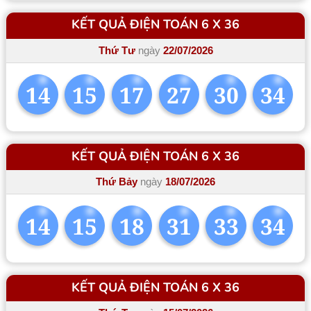
KẾT QUẢ ĐIỆN TOÁN 6 X 36
Thứ Tư
ngày
22/07/2026
14
15
17
27
30
34
KẾT QUẢ ĐIỆN TOÁN 6 X 36
Thứ Bảy
ngày
18/07/2026
14
15
18
31
33
34
KẾT QUẢ ĐIỆN TOÁN 6 X 36