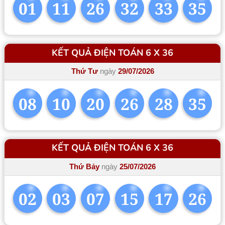
01
11
26
32
33
35
KẾT QUẢ ĐIỆN TOÁN 6 X 36
Thứ Tư
ngày
29/07/2026
08
10
20
26
28
35
KẾT QUẢ ĐIỆN TOÁN 6 X 36
Thứ Bảy
ngày
25/07/2026
02
03
07
15
17
26