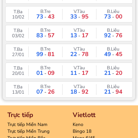
B.Tre
V.Tàu
B.Liêu
T.Ba
73
43
33
95
73
00
10/02
-
-
-
B.Tre
V.Tàu
B.Liêu
T.Ba
83
57
13
17
92
76
03/02
-
-
-
B.Tre
V.Tàu
B.Liêu
T.Ba
99
81
22
78
49
45
27/01
-
-
-
B.Tre
V.Tàu
B.Liêu
T.Ba
01
09
11
17
21
20
20/01
-
-
-
B.Tre
V.Tàu
B.Liêu
T.Ba
07
26
18
92
21
94
13/01
-
-
-
Trực tiếp
Vietlott
Trực tiếp Miền Nam
Keno
Trực tiếp Miền Trung
Bingo 18