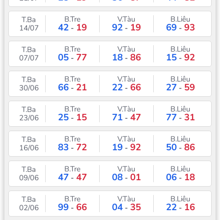
B.Tre
V.Tàu
B.Liêu
T.Ba
42
19
92
19
69
93
14/07
-
-
-
B.Tre
V.Tàu
B.Liêu
T.Ba
05
77
18
86
15
92
07/07
-
-
-
B.Tre
V.Tàu
B.Liêu
T.Ba
66
21
22
66
27
59
30/06
-
-
-
B.Tre
V.Tàu
B.Liêu
T.Ba
25
15
71
47
77
31
23/06
-
-
-
B.Tre
V.Tàu
B.Liêu
T.Ba
83
72
19
92
50
86
16/06
-
-
-
B.Tre
V.Tàu
B.Liêu
T.Ba
47
47
08
01
06
18
09/06
-
-
-
B.Tre
V.Tàu
B.Liêu
T.Ba
99
66
04
35
22
16
02/06
-
-
-