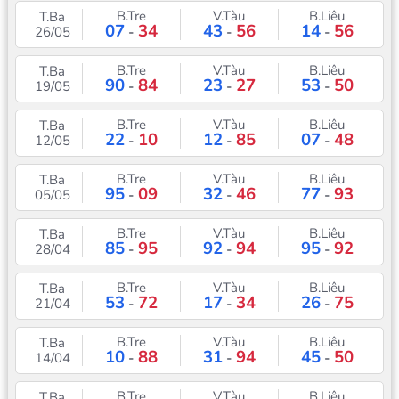
B.Tre
V.Tàu
B.Liêu
T.Ba
07
34
43
56
14
56
26/05
-
-
-
B.Tre
V.Tàu
B.Liêu
T.Ba
90
84
23
27
53
50
19/05
-
-
-
B.Tre
V.Tàu
B.Liêu
T.Ba
22
10
12
85
07
48
12/05
-
-
-
B.Tre
V.Tàu
B.Liêu
T.Ba
95
09
32
46
77
93
05/05
-
-
-
B.Tre
V.Tàu
B.Liêu
T.Ba
85
95
92
94
95
92
28/04
-
-
-
B.Tre
V.Tàu
B.Liêu
T.Ba
53
72
17
34
26
75
21/04
-
-
-
B.Tre
V.Tàu
B.Liêu
T.Ba
10
88
31
94
45
50
14/04
-
-
-
B.Tre
V.Tàu
B.Liêu
T.Ba