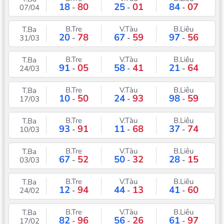
18
80
25
01
84
07
07/04
-
-
-
B.Tre
V.Tàu
B.Liêu
T.Ba
20
78
67
59
97
56
31/03
-
-
-
B.Tre
V.Tàu
B.Liêu
T.Ba
91
05
58
41
21
64
24/03
-
-
-
B.Tre
V.Tàu
B.Liêu
T.Ba
10
50
24
93
98
59
17/03
-
-
-
B.Tre
V.Tàu
B.Liêu
T.Ba
93
91
11
68
37
74
10/03
-
-
-
B.Tre
V.Tàu
B.Liêu
T.Ba
67
52
50
32
28
15
03/03
-
-
-
B.Tre
V.Tàu
B.Liêu
T.Ba
12
94
44
13
41
60
24/02
-
-
-
B.Tre
V.Tàu
B.Liêu
T.Ba
82
96
56
26
61
97
17/02
-
-
-