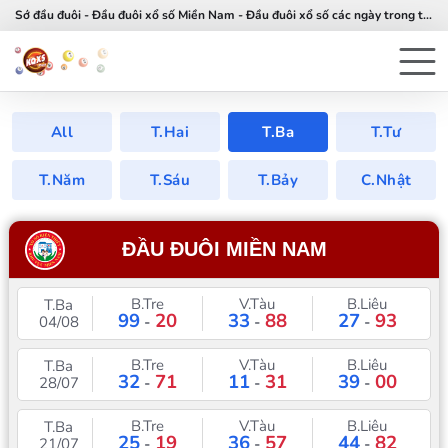
Sớ đầu đuôi - Đầu đuôi xổ số Miền Nam - Đầu đuôi xổ số các ngày trong tuần
All
T.Hai
T.Ba
T.Tư
T.Năm
T.Sáu
T.Bảy
C.Nhật
ĐẦU ĐUÔI MIỀN NAM
B.Tre
V.Tàu
B.Liêu
T.Ba
99
20
33
88
27
93
04/08
-
-
-
B.Tre
V.Tàu
B.Liêu
T.Ba
32
71
11
31
39
00
28/07
-
-
-
B.Tre
V.Tàu
B.Liêu
T.Ba
25
19
36
57
44
82
21/07
-
-
-