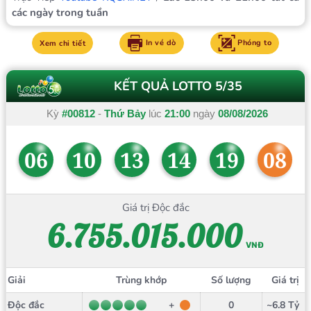
các ngày trong tuần
In vé dò
Phóng to
Xem chi tiết
KẾT QUẢ LOTTO 5/35
Kỳ
#00812
-
Thứ Bảy
lúc
21:00
ngày
08/08/2026
06
10
13
14
19
08
Giá trị Độc đắc
6.755.015.000
VNĐ
Giải
Trùng khớp
Số lượng
Giá trị
Độc đắc
+
0
~6.8 Tỷ