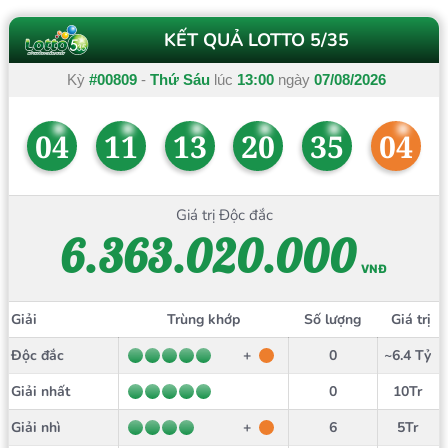
KẾT QUẢ LOTTO 5/35
Kỳ
#00809
-
Thứ Sáu
lúc
13:00
ngày
07/08/2026
04
11
13
20
35
04
Giá trị Độc đắc
6.363.020.000
VNĐ
Giải
Trùng khớp
Số lượng
Giá trị
Độc đắc
+
0
~6.4 Tỷ
Giải nhất
0
10Tr
Giải nhì
+
6
5Tr