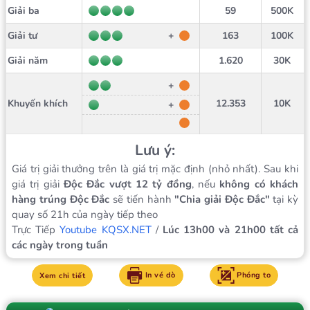
Giải ba
59
500K
Giải tư
+
163
100K
Giải năm
1.620
30K
+
Khuyến khích
12.353
10K
+
Lưu ý:
Giá trị giải thưởng trên là giá trị mặc định (nhỏ nhất). Sau khi
giá trị giải
Độc Đắc vượt 12 tỷ đồng
, nếu
không có khách
hàng trúng Độc Đắc
sẽ tiến hành
"Chia giải Độc Đắc"
tại kỳ
quay số 21h của ngày tiếp theo
Trực Tiếp
Youtube KQSX.NET
/
Lúc 13h00 và 21h00 tất cả
các ngày trong tuần
In vé dò
Phóng to
Xem chi tiết