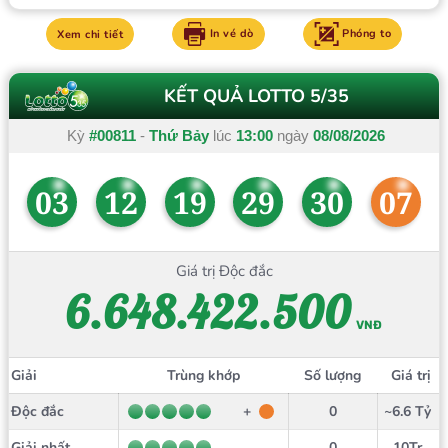
In vé dò
Phóng to
Xem chi tiết
KẾT QUẢ LOTTO 5/35
Kỳ
#00811
-
Thứ Bảy
lúc
13:00
ngày
08/08/2026
03
12
19
29
30
07
Giá trị Độc đắc
6.648.422.500
VNĐ
Giải
Trùng khớp
Số lượng
Giá trị
Độc đắc
+
0
~6.6 Tỷ
Giải nhất
0
10Tr