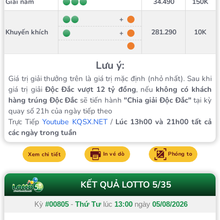
Giải năm
34.490
150K
+
Khuyến khích
281.290
10K
+
Lưu ý:
Giá trị giải thưởng trên là giá trị mặc định (nhỏ nhất). Sau khi
giá trị giải
Độc Đắc vượt 12 tỷ đồng
, nếu
không có khách
hàng trúng Độc Đắc
sẽ tiến hành
"Chia giải Độc Đắc"
tại kỳ
quay số 21h của ngày tiếp theo
Trực Tiếp
Youtube KQSX.NET
/
Lúc 13h00 và 21h00 tất cả
các ngày trong tuần
In vé dò
Phóng to
Xem chi tiết
KẾT QUẢ LOTTO 5/35
Kỳ
#00805
-
Thứ Tư
lúc
13:00
ngày
05/08/2026