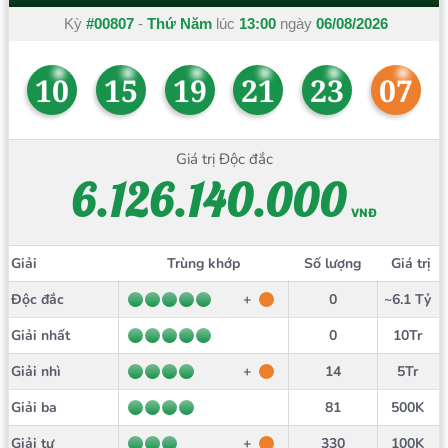
Kỳ
#00807
-
Thứ Năm
lúc
13:00
ngày
06/08/2026
10
15
19
21
23
07
Giá trị Độc đắc
6.126.140.000
VNĐ
Giải
Trùng khớp
Số lượng
Giá trị
Độc đắc
+
0
~6.1 Tỷ
Giải nhất
0
10Tr
Giải nhì
+
14
5Tr
Giải ba
81
500K
Giải tư
+
330
100K