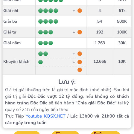
Giải nhì
+
4
5Tr
Giải ba
54
500K
Giải tư
+
192
100K
Giải năm
1.763
30K
+
Khuyến khích
12.665
10K
+
Lưu ý:
Giá trị giải thưởng trên là giá trị mặc định (nhỏ nhất). Sau khi
giá trị giải
Độc Đắc vượt 12 tỷ đồng
, nếu
không có khách
hàng trúng Độc Đắc
sẽ tiến hành
"Chia giải Độc Đắc"
tại kỳ
quay số 21h của ngày tiếp theo
Trực Tiếp
Youtube KQSX.NET
/
Lúc 13h00 và 21h00 tất cả
các ngày trong tuần