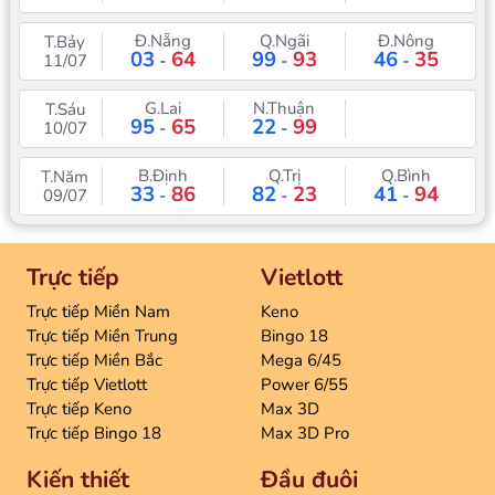
Đ.Nẵng
Q.Ngãi
Đ.Nông
T.Bảy
03
64
99
93
46
35
11/07
-
-
-
G.Lai
N.Thuận
T.Sáu
95
65
22
99
10/07
-
-
B.Định
Q.Trị
Q.Bình
T.Năm
33
86
82
23
41
94
09/07
-
-
-
Trực tiếp
Vietlott
Trực tiếp Miền Nam
Keno
Trực tiếp Miền Trung
Bingo 18
Trực tiếp Miền Bắc
Mega 6/45
Trực tiếp Vietlott
Power 6/55
Trực tiếp Keno
Max 3D
Trực tiếp Bingo 18
Max 3D Pro
Kiến thiết
Đầu đuôi