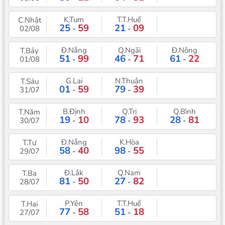
K.Tum
T.T.Huế
C.Nhật
25
59
21
09
02/08
-
-
Đ.Nẵng
Q.Ngãi
Đ.Nông
T.Bảy
51
99
46
71
61
22
01/08
-
-
-
G.Lai
N.Thuận
T.Sáu
01
59
79
39
31/07
-
-
B.Định
Q.Trị
Q.Bình
T.Năm
19
10
78
93
28
81
30/07
-
-
-
Đ.Nẵng
K.Hòa
T.Tư
58
40
98
55
29/07
-
-
Đ.Lắk
Q.Nam
T.Ba
81
50
27
82
28/07
-
-
P.Yên
T.T.Huế
T.Hai
77
58
51
18
27/07
-
-