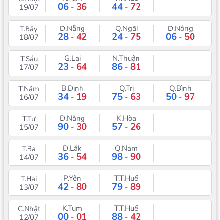
06
36
44
72
19/07
-
-
Đ.Nẵng
Q.Ngãi
Đ.Nông
T.Bảy
28
42
24
75
06
50
18/07
-
-
-
G.Lai
N.Thuận
T.Sáu
23
64
86
81
17/07
-
-
B.Định
Q.Trị
Q.Bình
T.Năm
34
19
75
63
50
97
16/07
-
-
-
Đ.Nẵng
K.Hòa
T.Tư
90
30
57
26
15/07
-
-
Đ.Lắk
Q.Nam
T.Ba
36
54
98
90
14/07
-
-
P.Yên
T.T.Huế
T.Hai
42
80
79
89
13/07
-
-
K.Tum
T.T.Huế
C.Nhật
00
01
88
42
12/07
-
-