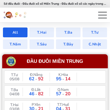
Sớ đầu đuôi - Đầu đuôi xổ số Miền Trung - Đầu đuôi xổ số các ngày trong tuần
All
T.Hai
T.Ba
T.Tư
T.Năm
T.Sáu
T.Bảy
C.Nhật
ĐẦU ĐUÔI MIỀN TRUNG
Đ.Nẵng
K.Hòa
T.Tư
62
92
95
14
05/08
-
-
Đ.Lắk
Q.Nam
T.Ba
46
82
57
20
04/08
-
-
P.Yên
T.T.Huế
T.Hai
30
21
04
31
03/08
-
-