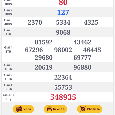
80
Giải 8
100N
127
Giải 7
200N
2370
5334
4325
Giải 6
400N
9068
Giải 5
1TR
01592
43462
67296
98002
46445
Giải 4
3TR
29680
69777
20619
96880
Giải 3
10TR
22364
Giải 2
15TR
55753
Giải 1
30TR
548935
Giải ĐB
2 Tỷ
Vé số
In vé dò
Phóng to