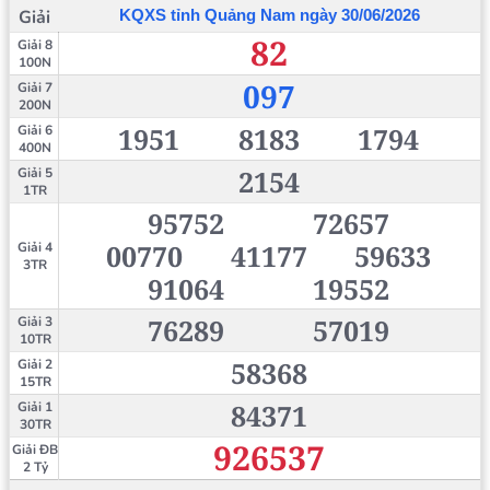
Giải
KQXS tỉnh Quảng Nam ngày 30/06/2026
82
Giải 8
100N
097
Giải 7
200N
1951
8183
1794
Giải 6
400N
2154
Giải 5
1TR
95752
72657
00770
41177
59633
Giải 4
3TR
91064
19552
76289
57019
Giải 3
10TR
58368
Giải 2
15TR
84371
Giải 1
30TR
926537
Giải ĐB
2 Tỷ