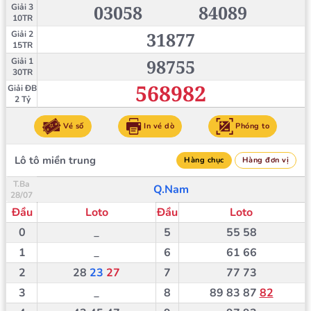
03058
84089
Giải 3
10TR
31877
Giải 2
15TR
98755
Giải 1
30TR
568982
Giải ĐB
2 Tỷ
Vé số
In vé dò
Phóng to
Lô tô miền trung
Hàng chục
Hàng đơn vị
T.Ba
Q.Nam
28/07
Đầu
Loto
Đầu
Loto
0
_
5
55
58
1
_
6
61
66
2
28
23
27
7
77
73
3
_
8
89
83
87
82