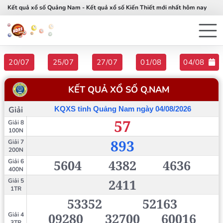
Kết quả xổ số Quảng Nam - Kết quả xổ số Kiến Thiết mới nhất hôm nay
20/07
25/07
27/07
01/08
04/08
KẾT QUẢ XỔ SỐ
Q.NAM
Giải
KQXS tỉnh Quảng Nam ngày 04/08/2026
57
Giải 8
100N
893
Giải 7
200N
5604
4382
4636
Giải 6
400N
2411
Giải 5
1TR
53352
52163
09280
32700
60016
Giải 4
3TR