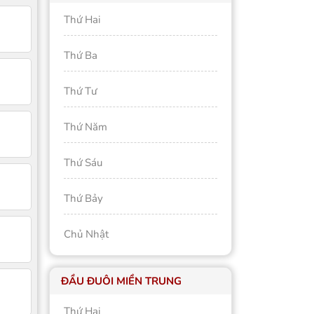
Thứ Hai
Thứ Ba
Thứ Tư
Thứ Năm
Thứ Sáu
Thứ Bảy
Chủ Nhật
ĐẦU ĐUÔI MIỀN TRUNG
Thứ Hai