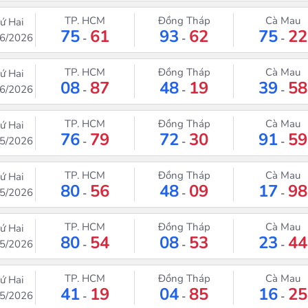
TP. HCM
Đồng Tháp
Cà Mau
ứ Hai
75
61
93
62
75
22
6/2026
-
-
-
TP. HCM
Đồng Tháp
Cà Mau
ứ Hai
08
87
48
19
39
58
6/2026
-
-
-
TP. HCM
Đồng Tháp
Cà Mau
ứ Hai
76
79
72
30
91
59
5/2026
-
-
-
TP. HCM
Đồng Tháp
Cà Mau
ứ Hai
80
56
48
09
17
98
5/2026
-
-
-
TP. HCM
Đồng Tháp
Cà Mau
ứ Hai
80
54
08
53
23
44
5/2026
-
-
-
TP. HCM
Đồng Tháp
Cà Mau
ứ Hai
41
19
04
85
16
25
5/2026
-
-
-