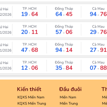
TP. HCM
Đồng Tháp
Cà Mau
ứ Hai
19
64
64
45
94
76
2/2026
-
-
-
TP. HCM
Đồng Tháp
Cà Mau
ứ Hai
20
11
57
06
29
76
1/2026
-
-
-
TP. HCM
Đồng Tháp
Cà Mau
ứ Hai
47
68
94
14
27
91
1/2026
-
-
-
TP. HCM
Đồng Tháp
Cà Mau
ứ Hai
12
06
35
84
07
88
1/2026
-
-
-
Kiến thiết
Đầu đuôi
T
KQXS Miền Nam
Miền Nam
Mi
KQXS Miền Trung
Miền Trung
Mi