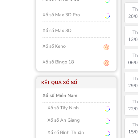
Th
Xổ số Max 3D Pro
20/0
Xổ số Max 3D
Th
13/0
Xổ số Keno
Th
Xổ số Bingo 18
06/0
Th
KẾT QUẢ XỔ SỐ
29/0
Xổ số Miền Nam
Th
Xổ số Tây Ninh
22/0
Xổ số An Giang
Th
15/0
Xổ số Bình Thuận