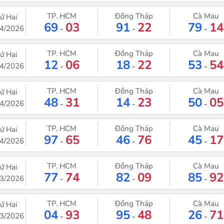
TP. HCM
Đồng Tháp
Cà Mau
ứ Hai
69
03
91
22
79
14
4/2026
-
-
-
TP. HCM
Đồng Tháp
Cà Mau
ứ Hai
12
06
18
22
53
54
4/2026
-
-
-
TP. HCM
Đồng Tháp
Cà Mau
ứ Hai
48
31
14
23
50
05
4/2026
-
-
-
TP. HCM
Đồng Tháp
Cà Mau
ứ Hai
97
65
46
76
45
17
4/2026
-
-
-
TP. HCM
Đồng Tháp
Cà Mau
ứ Hai
77
74
82
09
85
92
3/2026
-
-
-
TP. HCM
Đồng Tháp
Cà Mau
ứ Hai
04
93
95
48
26
71
3/2026
-
-
-