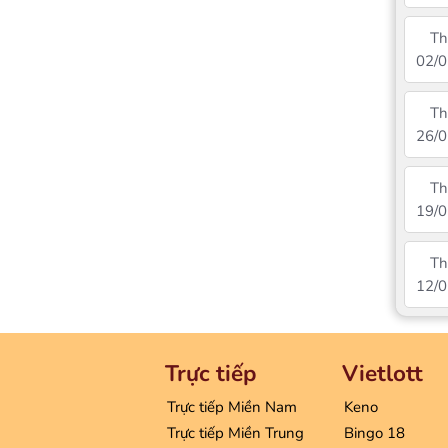
Th
02/0
Th
26/0
Th
19/0
Th
12/0
Trực tiếp
Vietlott
Trực tiếp Miền Nam
Keno
Trực tiếp Miền Trung
Bingo 18