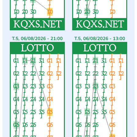
]
]
]
]
]
]
]
]
[
[
[
[
[
[
[
[
10
20
30
10
10
20
30
10
]
]
]
]
]
]
]
]
KQXS.NET
KQXS.NET
T.5, 06/08/2026 - 21:00
T.5, 06/08/2026 - 13:00
LOTTO
LOTTO
[
[
[
[
[
[
[
[
[
[
[
[
01
11
21
31
01
11
01
11
21
31
01
11
]
]
]
]
]
]
]
]
]
]
]
]
[
[
[
[
[
[
[
[
[
[
[
[
02
12
22
32
02
12
02
12
22
32
02
12
]
]
]
]
]
]
]
]
]
]
]
]
[
[
[
[
[
[
[
[
[
[
03
13
23
33
03
03
13
23
33
03
]
]
]
]
]
]
]
]
]
]
[
[
[
[
[
[
[
[
[
[
04
14
24
34
04
04
14
24
34
04
]
]
]
]
]
]
]
]
]
]
[
[
[
[
[
[
[
[
[
[
05
15
25
35
05
05
15
25
35
05
]
]
]
]
]
]
]
]
]
]
[
[
[
[
[
[
[
[
06
16
26
06
06
16
26
06
]
]
]
]
]
]
]
]
[
[
[
[
[
[
[
[