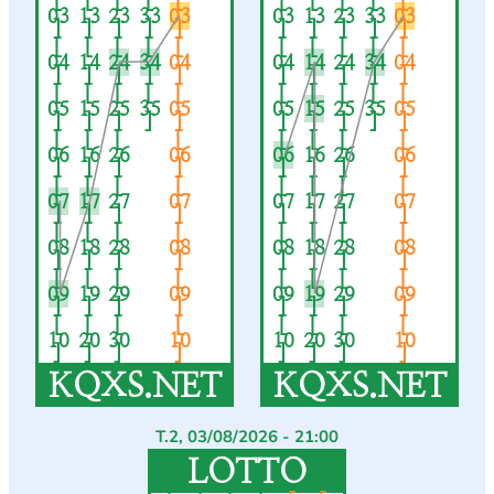
[
[
[
[
[
[
[
[
[
[
03
13
23
33
03
03
13
23
33
03
]
]
]
]
]
]
]
]
]
]
[
[
[
[
[
[
[
[
[
[
04
14
24
34
04
04
14
24
34
04
]
]
]
]
]
]
]
]
]
]
[
[
[
[
[
[
[
[
[
[
05
15
25
35
05
05
15
25
35
05
]
]
]
]
]
]
]
]
]
]
[
[
[
[
[
[
[
[
06
16
26
06
06
16
26
06
]
]
]
]
]
]
]
]
[
[
[
[
[
[
[
[
07
17
27
07
07
17
27
07
]
]
]
]
]
]
]
]
[
[
[
[
[
[
[
[
08
18
28
08
08
18
28
08
]
]
]
]
]
]
]
]
[
[
[
[
[
[
[
[
09
19
29
09
09
19
29
09
]
]
]
]
]
]
]
]
[
[
[
[
[
[
[
[
10
20
30
10
10
20
30
10
]
]
]
]
]
]
]
]
KQXS.NET
KQXS.NET
T.2, 03/08/2026 - 21:00
LOTTO