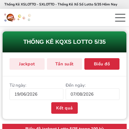
Thống Kê XSLOTTO - SXLOTTO - Thống Kê Xổ Số Lotto 5/35 Hôm Nay
THỐNG KÊ KQXS LOTTO 5/35
Jackpot
Tần suất
Biểu đồ
Từ ngày:
Đến ngày:
Kết quả
Biểu đồ jackpot Lotto 5/35
trong 100 kỳ