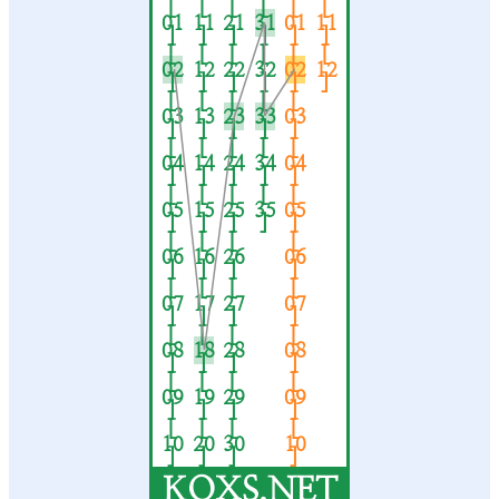
[
[
[
[
[
[
01
11
21
31
01
11
]
]
]
]
]
]
[
[
[
[
[
[
02
12
22
32
02
12
]
]
]
]
]
]
[
[
[
[
[
03
13
23
33
03
]
]
]
]
]
[
[
[
[
[
04
14
24
34
04
]
]
]
]
]
[
[
[
[
[
05
15
25
35
05
]
]
]
]
]
[
[
[
[
06
16
26
06
]
]
]
]
[
[
[
[
07
17
27
07
]
]
]
]
[
[
[
[
08
18
28
08
]
]
]
]
[
[
[
[
09
19
29
09
]
]
]
]
[
[
[
[
10
20
30
10
]
]
]
]
KQXS.NET