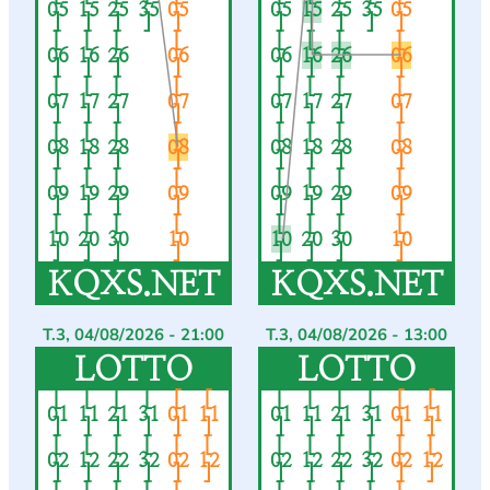
05
15
25
35
05
05
15
25
35
05
]
]
]
]
]
]
]
]
]
]
[
[
[
[
[
[
[
[
06
16
26
06
06
16
26
06
]
]
]
]
]
]
]
]
[
[
[
[
[
[
[
[
07
17
27
07
07
17
27
07
]
]
]
]
]
]
]
]
[
[
[
[
[
[
[
[
08
18
28
08
08
18
28
08
]
]
]
]
]
]
]
]
[
[
[
[
[
[
[
[
09
19
29
09
09
19
29
09
]
]
]
]
]
]
]
]
[
[
[
[
[
[
[
[
10
20
30
10
10
20
30
10
]
]
]
]
]
]
]
]
KQXS.NET
KQXS.NET
T.3, 04/08/2026 - 21:00
T.3, 04/08/2026 - 13:00
LOTTO
LOTTO
[
[
[
[
[
[
[
[
[
[
[
[
01
11
21
31
01
11
01
11
21
31
01
11
]
]
]
]
]
]
]
]
]
]
]
]
[
[
[
[
[
[
[
[
[
[
[
[
02
12
22
32
02
12
02
12
22
32
02
12
]
]
]
]
]
]
]
]
]
]
]
]