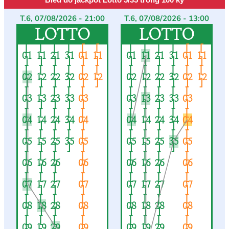
T.6, 07/08/2026 - 21:00
T.6, 07/08/2026 - 13:00
LOTTO
LOTTO
[
[
[
[
[
[
[
[
[
[
[
[
01
11
21
31
01
11
01
11
21
31
01
11
]
]
]
]
]
]
]
]
]
]
]
]
[
[
[
[
[
[
[
[
[
[
[
[
02
12
22
32
02
12
02
12
22
32
02
12
]
]
]
]
]
]
]
]
]
]
]
]
[
[
[
[
[
[
[
[
[
[
03
13
23
33
03
03
13
23
33
03
]
]
]
]
]
]
]
]
]
]
[
[
[
[
[
[
[
[
[
[
04
14
24
34
04
04
14
24
34
04
]
]
]
]
]
]
]
]
]
]
[
[
[
[
[
[
[
[
[
[
05
15
25
35
05
05
15
25
35
05
]
]
]
]
]
]
]
]
]
]
[
[
[
[
[
[
[
[
06
16
26
06
06
16
26
06
]
]
]
]
]
]
]
]
[
[
[
[
[
[
[
[
07
17
27
07
07
17
27
07
]
]
]
]
]
]
]
]
[
[
[
[
[
[
[
[
08
18
28
08
08
18
28
08
]
]
]
]
]
]
]
]
[
[
[
[
[
[
[
[
09
19
29
09
09
19
29
09