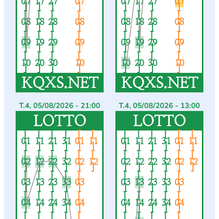
07
17
27
07
07
17
27
07
]
]
]
]
]
]
]
]
[
[
[
[
[
[
[
[
08
18
28
08
08
18
28
08
]
]
]
]
]
]
]
]
[
[
[
[
[
[
[
[
09
19
29
09
09
19
29
09
]
]
]
]
]
]
]
]
[
[
[
[
[
[
[
[
10
20
30
10
10
20
30
10
]
]
]
]
]
]
]
]
KQXS.NET
KQXS.NET
T.4, 05/08/2026 - 21:00
T.4, 05/08/2026 - 13:00
LOTTO
LOTTO
[
[
[
[
[
[
[
[
[
[
[
[
01
11
21
31
01
11
01
11
21
31
01
11
]
]
]
]
]
]
]
]
]
]
]
]
[
[
[
[
[
[
[
[
[
[
[
[
02
12
22
32
02
12
02
12
22
32
02
12
]
]
]
]
]
]
]
]
]
]
]
]
[
[
[
[
[
[
[
[
[
[
03
13
23
33
03
03
13
23
33
03
]
]
]
]
]
]
]
]
]
]
[
[
[
[
[
[
[
[
[
[
04
14
24
34
04
04
14
24
34
04
]
]
]
]
]
]
]
]
]
]
[
[
[
[
[
[
[
[
[
[