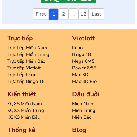
First
1
2
...
12
Last
Trực tiếp
Vietlott
Trực tiếp Miền Nam
Keno
Trực tiếp Miền Trung
Bingo 18
Trực tiếp Miền Bắc
Mega 6/45
Trực tiếp Vietlott
Power 6/55
Trực tiếp Keno
Max 3D
Trực tiếp Bingo 18
Max 3D Pro
Kiến thiết
Đầu đuôi
KQXS Miền Nam
Miền Nam
KQXS Miền Trung
Miền Trung
KQXS Miền Bắc
Miền Bắc
Thống kê
Blog