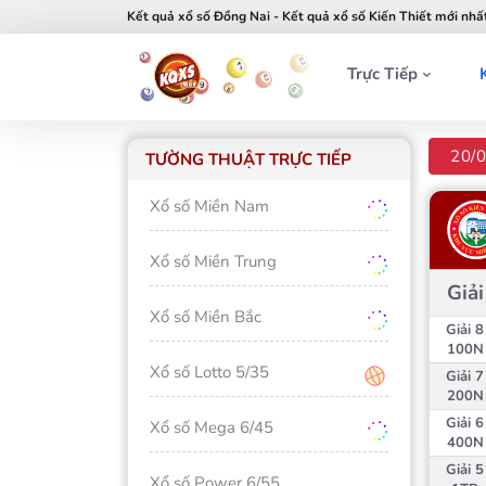
Kết quả xổ số Đồng Nai - Kết quả xổ số Kiến Thiết mới nh
Trực Tiếp
20/
TƯỜNG THUẬT TRỰC TIẾP
Xổ số Miền Nam
Xổ số Miền Trung
Giải
Xổ số Miền Bắc
Giải 8
100N
Xổ số Lotto 5/35
Giải 7
200N
Giải 6
Xổ số Mega 6/45
400N
Giải 5
Xổ số Power 6/55