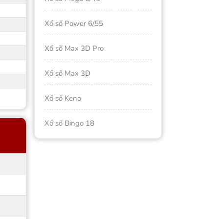
Xổ số Power 6/55
Xổ số Max 3D Pro
Xổ số Max 3D
Xổ số Keno
Xổ số Bingo 18