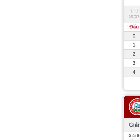
T.Tư
29/07
Đầu
0
1
2
3
4
Giải
Giải 8