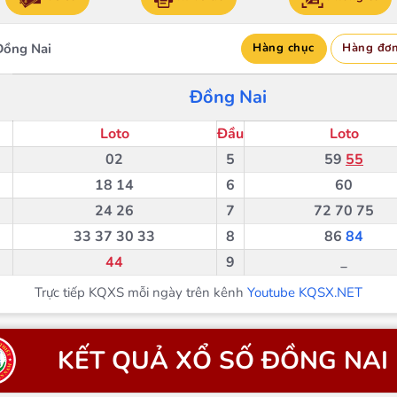
Đồng Nai
Hàng chục
Hàng đơn
Đồng Nai
Loto
Đầu
Loto
02
5
59
55
18
14
6
60
24
26
7
72
70
75
33
37
30
33
8
86
84
44
9
_
Trực tiếp KQXS mỗi ngày trên kênh
Youtube KQSX.NET
KẾT QUẢ XỔ SỐ
ĐỒNG NAI