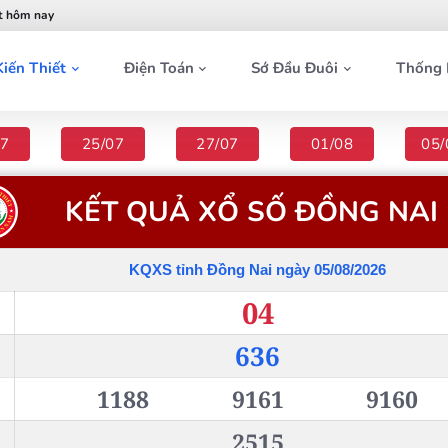
ất hôm nay
Kiến Thiết
Điện Toán
Sớ Đầu Đuôi
Thống 
07
25/07
27/07
01/08
05/
KẾT QUẢ XỔ SỐ
ĐỒNG NAI
KQXS tỉnh Đồng Nai ngày 05/08/2026
04
636
1188
9161
9160
2515