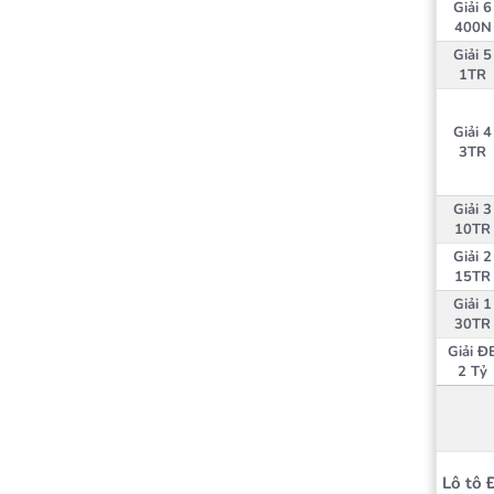
Giải 6
400N
Giải 5
1TR
Giải 4
3TR
Giải 3
10TR
Giải 2
15TR
Giải 1
30TR
Giải Đ
2 Tỷ
Lô tô 