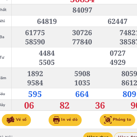
84097
Nhất
64819
62447
Nhì
61775
30726
7482
 Ba
58590
77840
3858
4484
0727
 Tư
5505
4929
1892
5908
805
Năm
9584
1035
861
595
664
809
Sáu
06
82
36
9
Bảy
Vé số
In vé dò
Phóng to