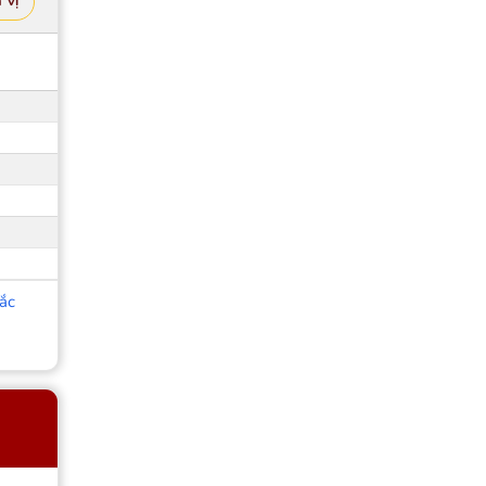
 vị
ắc