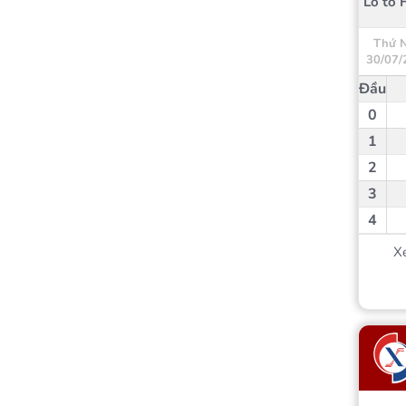
Lô tô 
Thứ 
30/07/
Đầu
0
1
2
3
4
X