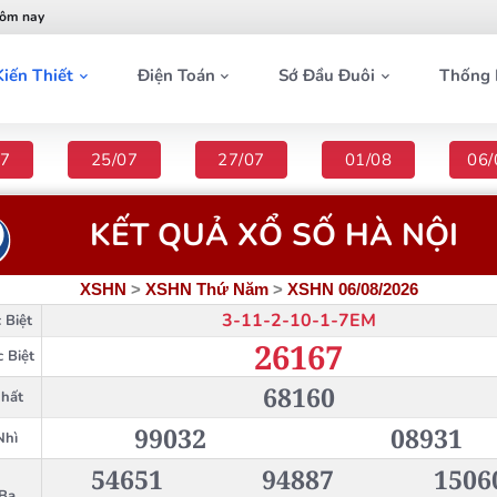
hôm nay
Kiến Thiết
Điện Toán
Sớ Đầu Đuôi
Thống 
07
25/07
27/07
01/08
06/
KẾT QUẢ XỔ SỐ HÀ NỘI
XSHN
>
XSHN Thứ Năm
>
XSHN 06/08/2026
3-11-2-10-1-7EM
 Biệt
26167
c Biệt
68160
Nhất
99032
08931
Nhì
54651
94887
1506
 Ba