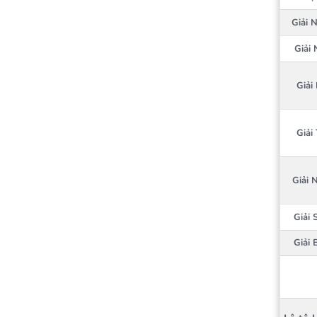
Giải 
Giải 
Giải
Giải
Giải 
Giải 
Giải 