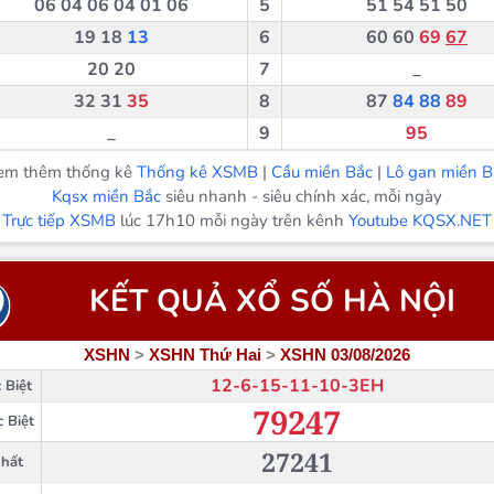
06
04
06
04
01
06
5
51
54
51
50
19
18
13
6
60
60
69
67
20
20
7
_
32
31
35
8
87
84
88
89
_
9
95
em thêm thống kê
Thống kê XSMB
|
Cầu miền Bắc
|
Lô gan miền B
Kqsx miền Bắc
siêu nhanh - siêu chính xác, mỗi ngày
Trực tiếp XSMB
lúc 17h10 mỗi ngày trên kênh
Youtube KQSX.NET
KẾT QUẢ XỔ SỐ HÀ NỘI
XSHN
>
XSHN Thứ Hai
>
XSHN 03/08/2026
12-6-15-11-10-3EH
 Biệt
79247
c Biệt
27241
Nhất