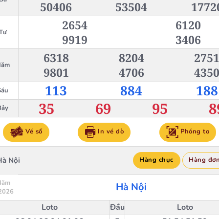
50406
53504
1772
2654
6120
 Tư
9919
3406
6318
8204
275
Năm
9801
4706
435
113
884
188
Sáu
35
69
95
8
Bảy
Vé số
In vé dò
Phóng to
Hà Nội
Hàng chục
Hàng đơn
Năm
Hà Nội
2026
Loto
Đầu
Loto