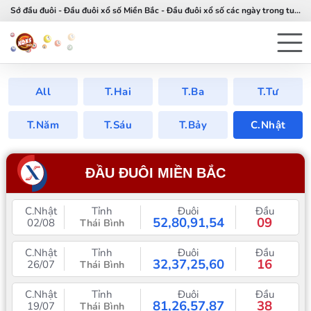
Sớ đầu đuôi - Đầu đuôi xổ số Miền Bắc - Đầu đuôi xổ số các ngày trong tuần
All
T.Hai
T.Ba
T.Tư
T.Năm
T.Sáu
T.Bảy
C.Nhật
ĐẦU ĐUÔI MIỀN BẮC
C.Nhật
Tỉnh
Đuôi
Đầu
52,80,91,54
09
02/08
Thái Bình
C.Nhật
Tỉnh
Đuôi
Đầu
32,37,25,60
16
26/07
Thái Bình
C.Nhật
Tỉnh
Đuôi
Đầu
81,26,57,87
38
19/07
Thái Bình