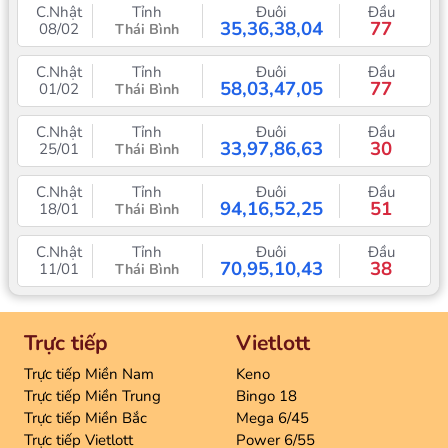
C.Nhật
Tỉnh
Đuôi
Đầu
35,36,38,04
77
08/02
Thái Bình
C.Nhật
Tỉnh
Đuôi
Đầu
58,03,47,05
77
01/02
Thái Bình
C.Nhật
Tỉnh
Đuôi
Đầu
33,97,86,63
30
25/01
Thái Bình
C.Nhật
Tỉnh
Đuôi
Đầu
94,16,52,25
51
18/01
Thái Bình
C.Nhật
Tỉnh
Đuôi
Đầu
70,95,10,43
38
11/01
Thái Bình
Trực tiếp
Vietlott
Trực tiếp Miền Nam
Keno
Trực tiếp Miền Trung
Bingo 18
Trực tiếp Miền Bắc
Mega 6/45
Trực tiếp Vietlott
Power 6/55