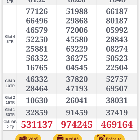
1TR
77126
51988
66187
66496
29868
80187
46579
72006
05992
52250
45580
28843
Giải 4
3TR
25881
63229
08274
56352
36275
50523
16765
04545
22504
46332
37820
52757
Giải 3
28464
47193
69507
10TR
10630
26041
38031
Giải 2
15TR
32859
91459
37419
Giải 1
30TR
531137
974245
469164
Giải ĐB
2 Tỷ
Vé số
In vé dò
Phóng to