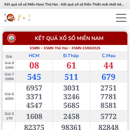
Kết quả xổ số Miền Nam Thứ Hai - Kết quả xổ số Kiến Thiết mới nhất hôm nay
KẾT QUẢ XỔ SỐ MIỀN NAM
XSMN
>
XSMN Thứ Hai
>
XSMN 03/08/2026
HCM
Đ.Tháp
C.Mau
Giải
08
61
44
Giải 8
100N
545
511
679
Giải 7
200N
6957
3031
2751
3371
3246
7781
Giải 6
400N
4547
5685
8581
1608
2458
5772
Giải 5
1TR
82375
98361
82848