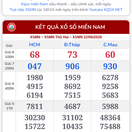
Kqsx miền Nam
siêu nhanh - siêu chính xác, mỗi ngày
Trực tiếp XSMN
lúc 16h10 mỗi ngày trên kênh
Youtube KQSX.NET
KẾT QUẢ XỔ SỐ MIỀN NAM
XSMN
>
XSMN Thứ Hai
>
XSMN 22/06/2026
HCM
Đ.Tháp
C.Mau
Giải
68
73
60
Giải 8
100N
047
906
930
Giải 7
200N
1980
1959
6278
4915
8692
9258
Giải 6
400N
6194
7515
5683
7811
4687
5988
Giải 5
1TR
30230
31102
48364
15722
10435
75488