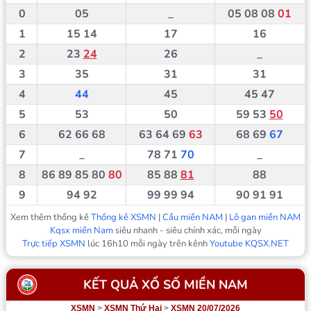
0
05
_
05
08
08
01
1
15
14
17
16
2
23
24
26
_
3
35
31
31
4
44
45
45
47
5
53
50
59
53
50
6
62
66
68
63
64
69
63
68
69
67
7
_
78
71
70
_
8
86
89
85
80
80
85
88
81
88
9
94
92
99
99
94
90
91
91
Xem thêm thống kê
Thống kê XSMN
|
Cầu miền NAM
|
Lô gan miền NAM
Kqsx miền Nam
siêu nhanh - siêu chính xác, mỗi ngày
Trực tiếp XSMN
lúc 16h10 mỗi ngày trên kênh
Youtube KQSX.NET
KẾT QUẢ XỔ SỐ MIỀN NAM
XSMN
>
XSMN Thứ Hai
>
XSMN 20/07/2026