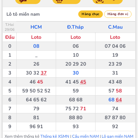
Lô tô miền nam
Hàng chục
Hàng đơn vị
T.Hai
HCM
Đ.Tháp
C.Mau
29/06
Đầu
Loto
Loto
Loto
0
08
06
07
04
06
1
_
10
19
2
26
20
29
20
23
29
3
30
32
37
30
31
4
46
45
41
45
45
43
48
5
59
50
52
52
59
57
58
6
64
65
62
68
68
68
64
7
79
75
72
71
74
8
81
88
80
87
87
80
9
96
91
93
92
Xem thêm thống kê
Thống kê XSMN
|
Cầu miền NAM
|
Lô gan miền NAM