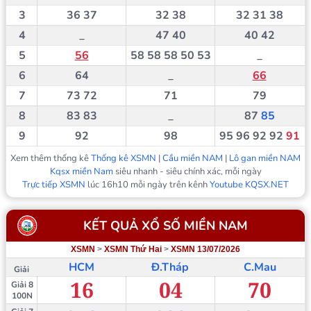
3
36
37
32
38
32
31
38
4
_
47
40
40
42
5
56
58
58
58
50
53
_
6
64
_
66
7
73
72
71
79
8
83
83
_
87
85
9
92
98
95
96
92
92
91
Xem thêm thống kê
Thống kê XSMN
|
Cầu miền NAM
|
Lô gan miền NAM
Kqsx miền Nam
siêu nhanh - siêu chính xác, mỗi ngày
Trực tiếp XSMN
lúc 16h10 mỗi ngày trên kênh
Youtube KQSX.NET
KẾT QUẢ XỔ SỐ MIỀN NAM
XSMN
>
XSMN Thứ Hai
>
XSMN 13/07/2026
HCM
Đ.Tháp
C.Mau
Giải
16
04
70
Giải 8
100N