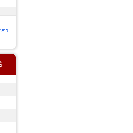
rung
G