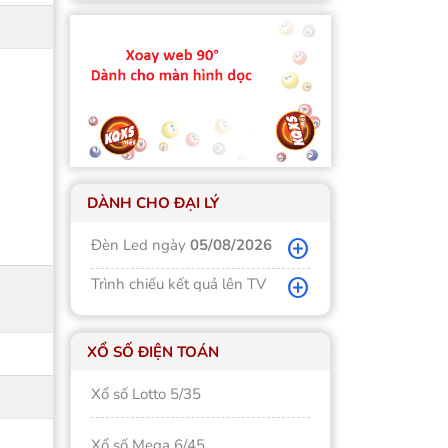
DÀNH CHO ĐẠI LÝ
add_circle
Đèn Led ngày
05/08/2026
add_circle
Trình chiếu kết quả lên TV
XỔ SỐ ĐIỆN TOÁN
Xổ số Lotto 5/35
Xổ số Mega 6/45