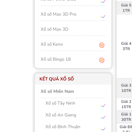
Giải 5
1TR
Xổ số Max 3D Pro
Xổ số Max 3D
Giải 4
Xổ số Keno
3TR
Xổ số Bingo 18
KẾT QUẢ XỔ SỐ
Giải 3
10TR
Xổ số Miền Nam
Giải 2
Xổ số Tây Ninh
15TR
Giải 1
Xổ số An Giang
30TR
Xổ số Bình Thuận
Giải Đ