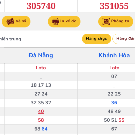
305740
351055
B
Vé số
In vé dò
Phóng to
miền trung
Hàng chục
Hàng đơn
Đà Nẵng
Khánh Hòa
Loto
Loto
_
07
18
17
13
_
27
24
22
25
32
35
32
36
40
48
49
58
50
51
55
68
64
67