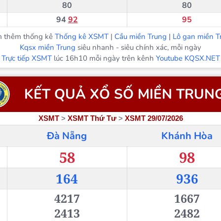
80
80
94
92
95
 thêm thống kê
Thống kê XSMT
|
Cầu miền Trung
|
Lô gan miền T
Kqsx miền Trung
siêu nhanh - siêu chính xác, mỗi ngày
Trực tiếp XSMT
lúc 16h10 mỗi ngày trên kênh
Youtube KQSX.NET
KẾT QUẢ XỔ SỐ MIỀN TRUN
XSMT
>
XSMT Thứ Tư
>
XSMT 29/07/2026
Đà Nẵng
Khánh Hòa
58
98
164
936
4217
1667
2413
2482