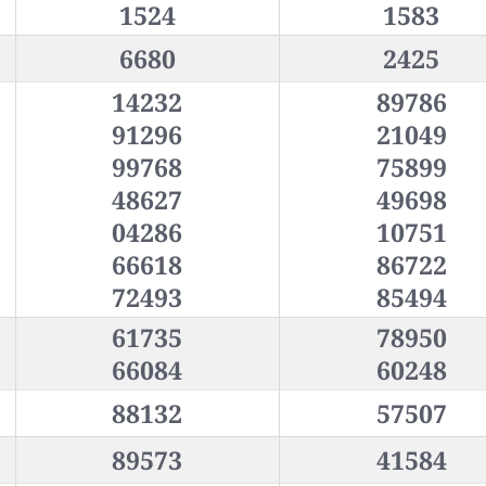
1524
1583
6680
2425
14232
89786
91296
21049
99768
75899
48627
49698
04286
10751
66618
86722
72493
85494
61735
78950
66084
60248
88132
57507
89573
41584