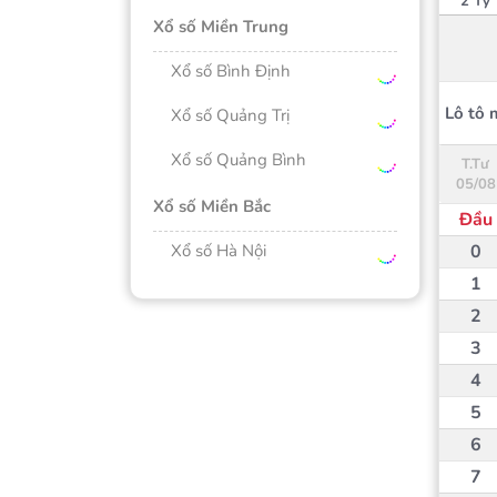
2 Tỷ
Xổ số Miền Trung
Xổ số Bình Định
Lô tô 
Xổ số Quảng Trị
Xổ số Quảng Bình
T.Tư
05/08
Xổ số Miền Bắc
Đầu
Xổ số Hà Nội
0
1
2
3
4
5
6
7