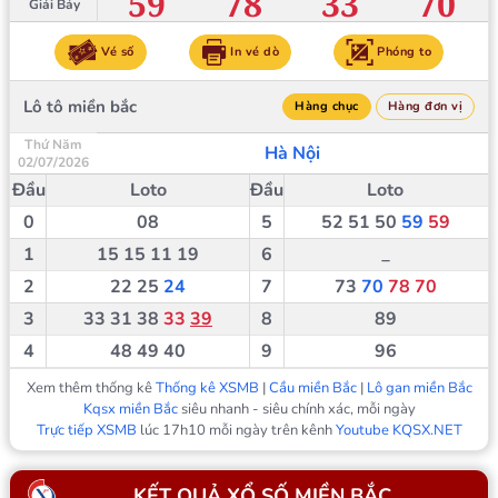
59
78
33
70
Giải Bảy
Vé số
In vé dò
Phóng to
Lô tô miền bắc
Hàng chục
Hàng đơn vị
Thứ Năm
Hà Nội
02/07/2026
Đầu
Loto
Đầu
Loto
0
08
5
52
51
50
59
59
1
15
15
11
19
6
_
2
22
25
24
7
73
70
78
70
3
33
31
38
33
39
8
89
4
48
49
40
9
96
Xem thêm thống kê
Thống kê XSMB
|
Cầu miền Bắc
|
Lô gan miền Bắc
Kqsx miền Bắc
siêu nhanh - siêu chính xác, mỗi ngày
Trực tiếp XSMB
lúc 17h10 mỗi ngày trên kênh
Youtube KQSX.NET
KẾT QUẢ XỔ SỐ MIỀN BẮC