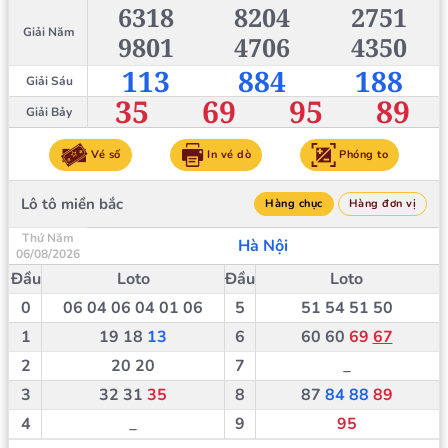
6318
8204
2751
Giải Năm
9801
4706
4350
113
884
188
Giải Sáu
35
69
95
89
Giải Bảy
Vé số
In vé dò
Phóng to
Lô tô miền bắc
Hàng chục
Hàng đơn vị
Thứ Năm
Hà Nội
06/08/2026
Đầu
Loto
Đầu
Loto
0
06
04
06
04
01
06
5
51
54
51
50
1
19
18
13
6
60
60
69
67
2
20
20
7
_
3
32
31
35
8
87
84
88
89
4
_
9
95