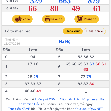
329
663
879
Giải Sáu
66
80
49
61
Giải Bảy
Vé số
In vé dò
Phóng to
Lô tô miền bắc
Hàng chục
Hàng đơn vị
Thứ Năm
Hà Nội
16/07/2026
Đầu
Loto
Đầu
Loto
0
04
5
53
56
52
17
16
65
60
65
63
63
66
61
1
6
63
2
28
29
7
77
79
3
37
33
37
8
83
87
80
4
46
46
49
9
_
Xem thêm thống kê
Thống kê XSMB
|
Cầu miền Bắc
|
Lô gan miền Bắc
Kqsx miền Bắc
siêu nhanh - siêu chính xác, mỗi ngày
Trực tiếp XSMB
lúc 17h10 mỗi ngày trên kênh
Youtube KQSX.NET