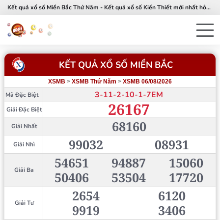
Kết quả xổ số Miền Bắc Thứ Năm - Kết quả xổ số Kiến Thiết mới nhất hôm nay
KẾT QUẢ XỔ SỐ MIỀN BẮC
XSMB
>
XSMB Thứ Năm
>
XSMB 06/08/2026
3-11-2-10-1-7EM
Mã Đặc Biệt
26167
Giải Đặc Biệt
68160
Giải Nhất
99032
08931
Giải Nhì
54651
94887
15060
Giải Ba
50406
53504
17720
2654
6120
Giải Tư
9919
3406