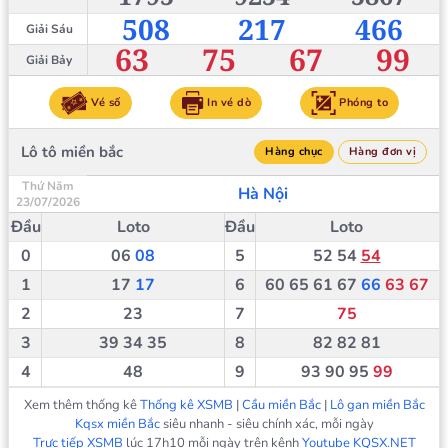
508
217
466
Giải Sáu
63
75
67
99
Giải Bảy
Vé số
In vé dò
Phóng to
Lô tô miền bắc
Hàng chục
Hàng đơn vị
Thứ Năm
Hà Nội
23/07/2026
Đầu
Loto
Đầu
Loto
0
06
08
5
52
54
54
1
17
17
6
60
65
61
67
66
63
67
2
23
7
75
3
39
34
35
8
82
82
81
4
48
9
93
90
95
99
Xem thêm thống kê
Thống kê XSMB
|
Cầu miền Bắc
|
Lô gan miền Bắc
Kqsx miền Bắc
siêu nhanh - siêu chính xác, mỗi ngày
Trực tiếp XSMB
lúc 17h10 mỗi ngày trên kênh
Youtube KQSX.NET