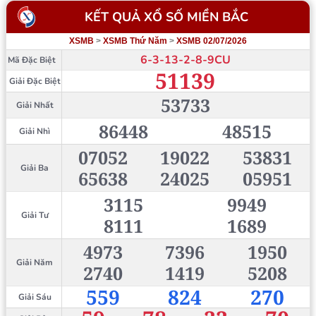
KẾT QUẢ XỔ SỐ MIỀN BẮC
XSMB
>
XSMB Thứ Năm
>
XSMB 02/07/2026
6-3-13-2-8-9CU
Mã Đặc Biệt
51139
Giải Đặc Biệt
53733
Giải Nhất
86448
48515
Giải Nhì
07052
19022
53831
Giải Ba
65638
24025
05951
3115
9949
Giải Tư
8111
1689
4973
7396
1950
Giải Năm
2740
1419
5208
559
824
270
Giải Sáu