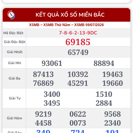
KẾT QUẢ XỔ SỐ MIỀN BẮC
XSMB
>
XSMB Thứ Năm
>
XSMB 09/07/2026
7-8-6-2-13-9DC
Mã Đặc Biệt
69185
Giải Đặc Biệt
65749
Giải Nhất
93061
88894
Giải Nhì
87413
10392
19463
Giải Ba
76869
45291
19660
3400
1510
Giải Tư
3495
2884
9219
0622
9568
Giải Năm
4458
0073
2340
349
724
191
Giải Sáu