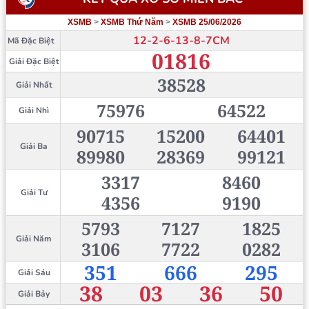
XSMB
>
XSMB Thứ Năm
>
XSMB 25/06/2026
12-2-6-13-8-7CM
Mã Đặc Biệt
01816
Giải Đặc Biệt
38528
Giải Nhất
75976
64522
Giải Nhì
90715
15200
64401
Giải Ba
89980
28369
99121
3317
8460
Giải Tư
4356
9190
5793
7127
1825
Giải Năm
3106
7722
0282
351
666
295
Giải Sáu
38
03
36
50
Giải Bảy