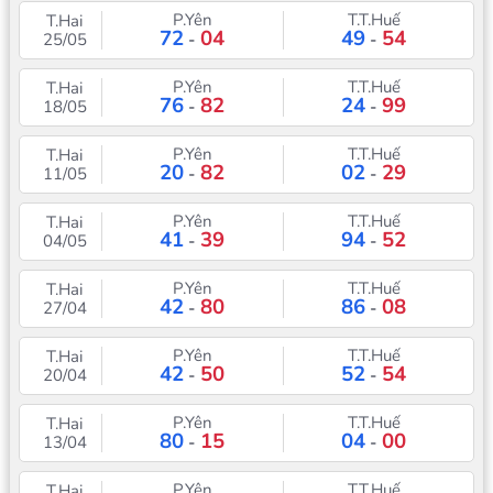
P.Yên
T.T.Huế
T.Hai
72
04
49
54
25/05
-
-
P.Yên
T.T.Huế
T.Hai
76
82
24
99
18/05
-
-
P.Yên
T.T.Huế
T.Hai
20
82
02
29
11/05
-
-
P.Yên
T.T.Huế
T.Hai
41
39
94
52
04/05
-
-
P.Yên
T.T.Huế
T.Hai
42
80
86
08
27/04
-
-
P.Yên
T.T.Huế
T.Hai
42
50
52
54
20/04
-
-
P.Yên
T.T.Huế
T.Hai
80
15
04
00
13/04
-
-
P.Yên
T.T.Huế
T.Hai