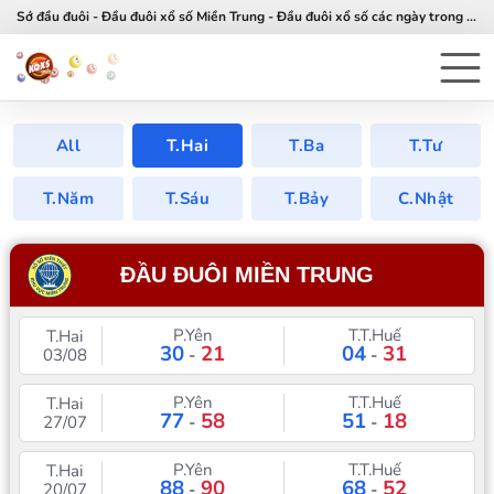
Sớ đầu đuôi - Đầu đuôi xổ số Miền Trung - Đầu đuôi xổ số các ngày trong tuần
All
T.Hai
T.Ba
T.Tư
T.Năm
T.Sáu
T.Bảy
C.Nhật
ĐẦU ĐUÔI MIỀN TRUNG
P.Yên
T.T.Huế
T.Hai
30
21
04
31
03/08
-
-
P.Yên
T.T.Huế
T.Hai
77
58
51
18
27/07
-
-
P.Yên
T.T.Huế
T.Hai
88
90
68
52
20/07
-
-