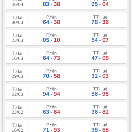
83
38
95
04
06/04
-
-
P.Yên
T.T.Huế
T.Hai
64
38
78
36
30/03
-
-
P.Yên
T.T.Huế
T.Hai
05
10
54
07
23/03
-
-
P.Yên
T.T.Huế
T.Hai
64
73
47
08
16/03
-
-
P.Yên
T.T.Huế
T.Hai
70
58
32
03
09/03
-
-
P.Yên
T.T.Huế
T.Hai
94
94
86
95
02/03
-
-
P.Yên
T.T.Huế
T.Hai
63
64
96
82
23/02
-
-
P.Yên
T.T.Huế
T.Hai
71
93
98
68
16/02
-
-