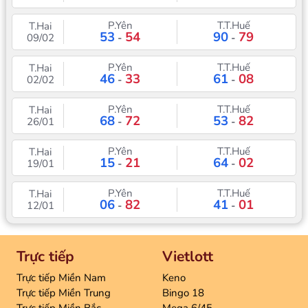
P.Yên
T.T.Huế
T.Hai
53
54
90
79
09/02
-
-
P.Yên
T.T.Huế
T.Hai
46
33
61
08
02/02
-
-
P.Yên
T.T.Huế
T.Hai
68
72
53
82
26/01
-
-
P.Yên
T.T.Huế
T.Hai
15
21
64
02
19/01
-
-
P.Yên
T.T.Huế
T.Hai
06
82
41
01
12/01
-
-
Trực tiếp
Vietlott
Trực tiếp Miền Nam
Keno
Trực tiếp Miền Trung
Bingo 18