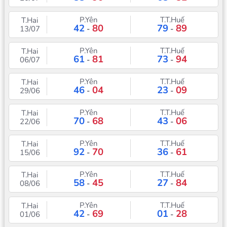
P.Yên
T.T.Huế
T.Hai
42
80
79
89
13/07
-
-
P.Yên
T.T.Huế
T.Hai
61
81
73
94
06/07
-
-
P.Yên
T.T.Huế
T.Hai
46
04
23
09
29/06
-
-
P.Yên
T.T.Huế
T.Hai
70
68
43
06
22/06
-
-
P.Yên
T.T.Huế
T.Hai
92
70
36
61
15/06
-
-
P.Yên
T.T.Huế
T.Hai
58
45
27
84
08/06
-
-
P.Yên
T.T.Huế
T.Hai
42
69
01
28
01/06
-
-