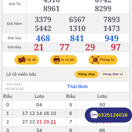
Giải Tư
8961
8299
3379
6567
7893
Giải Năm
5442
1310
1473
468
841
949
Giải Sáu
21
77
29
97
Giải Bảy
Vé số
In vé dò
Phóng to
Lô tô miền bắc
Hàng chục
Hàng đơn vị
Chủ Nhật
Thái Bình
09/08/2026
Đầu
Loto
Đầu
Loto
0
04
5
50
1
17
12
14
16
10
6
61
67
68
0325126026
2
27
22
21
29
21
7
79
73
77
3
34
8
86