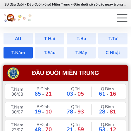
Sớ đầu đuôi - Đầu đuôi xổ số Miền Trung - Đầu đuôi xổ số các ngày trong tuần
All
T.Hai
T.Ba
T.Tư
T.Năm
T.Sáu
T.Bảy
C.Nhật
ĐẦU ĐUÔI MIỀN TRUNG
B.Định
Q.Trị
Q.Bình
T.Năm
65
21
03
05
61
16
06/08
-
-
-
B.Định
Q.Trị
Q.Bình
T.Năm
19
10
78
93
28
81
30/07
-
-
-
B.Định
Q.Trị
Q.Bình
T.Năm
48
70
21
59
53
12
23/07
-
-
-