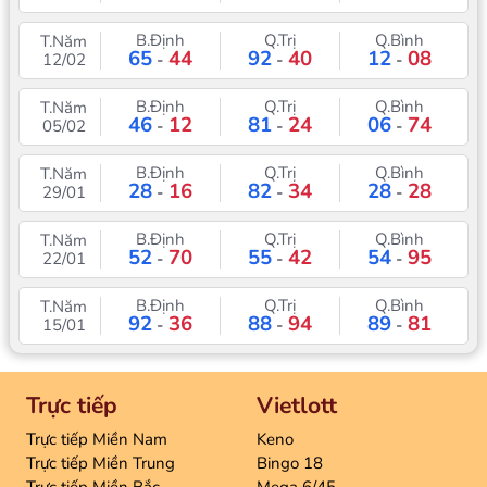
B.Định
Q.Trị
Q.Bình
T.Năm
65
44
92
40
12
08
12/02
-
-
-
B.Định
Q.Trị
Q.Bình
T.Năm
46
12
81
24
06
74
05/02
-
-
-
B.Định
Q.Trị
Q.Bình
T.Năm
28
16
82
34
28
28
29/01
-
-
-
B.Định
Q.Trị
Q.Bình
T.Năm
52
70
55
42
54
95
22/01
-
-
-
B.Định
Q.Trị
Q.Bình
T.Năm
92
36
88
94
89
81
15/01
-
-
-
Trực tiếp
Vietlott
Trực tiếp Miền Nam
Keno
Trực tiếp Miền Trung
Bingo 18