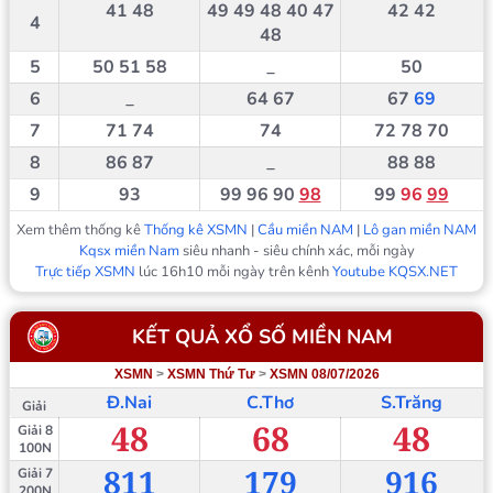
41
48
49
49
48
40
47
42
42
4
48
5
50
51
58
_
50
6
_
64
67
67
69
7
71
74
74
72
78
70
8
86
87
_
88
88
9
93
99
96
90
98
99
96
99
Xem thêm thống kê
Thống kê XSMN
|
Cầu miền NAM
|
Lô gan miền NAM
Kqsx miền Nam
siêu nhanh - siêu chính xác, mỗi ngày
Trực tiếp XSMN
lúc 16h10 mỗi ngày trên kênh
Youtube KQSX.NET
KẾT QUẢ XỔ SỐ MIỀN NAM
XSMN
>
XSMN Thứ Tư
>
XSMN 08/07/2026
Đ.Nai
C.Thơ
S.Trăng
Giải
48
68
48
Giải 8
100N
811
179
916
Giải 7
200N