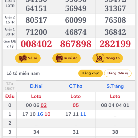
Giải 3
64151
56949
31367
10TR
80517
60099
76508
Giải 2
15TR
71200
46874
36842
Giải 1
30TR
008402
867898
282199
Giải ĐB
2 Tỷ
Vé số
In vé dò
Phóng to
Lô tô miền nam
Hàng chục
Hàng đơn vị
T.Tư
Đ.Nai
C.Thơ
S.Trăng
15/07
Đầu
Loto
Loto
Loto
0
00
06
02
05
08
04
04
01
1
17
10
16
10
17
11
11
_
2
_
_
_
3
34
31
38