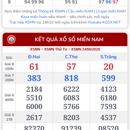
9
94
99
96
95
91
97
96
97
Xem thêm thống kê
Thống kê XSMN
|
Cầu miền NAM
|
Lô gan miền NAM
Kqsx miền Nam
siêu nhanh - siêu chính xác, mỗi ngày
Trực tiếp XSMN
lúc 16h10 mỗi ngày trên kênh
Youtube KQSX.NET
KẾT QUẢ XỔ SỐ MIỀN NAM
XSMN
>
XSMN Thứ Tư
>
XSMN 24/06/2026
Đ.Nai
C.Thơ
S.Trăng
Giải
61
57
20
Giải 8
100N
383
818
599
Giải 7
200N
2184
6222
4123
5510
6083
6180
Giải 6
400N
6000
5766
7593
2617
8203
4537
Giải 5
1TR
82370
91239
08520