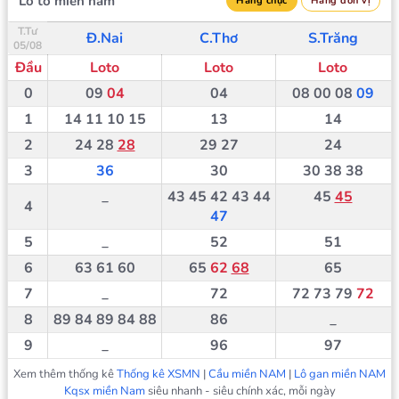
Lô tô miền nam
Hàng chục
Hàng đơn vị
T.Tư
Đ.Nai
C.Thơ
S.Trăng
05/08
Đầu
Loto
Loto
Loto
0
09
04
04
08
00
08
09
1
14
11
10
15
13
14
2
24
28
28
29
27
24
3
36
30
30
38
38
_
43
45
42
43
44
45
45
4
47
5
_
52
51
6
63
61
60
65
62
68
65
7
_
72
72
73
79
72
8
89
84
89
84
88
86
_
9
_
96
97
Xem thêm thống kê
Thống kê XSMN
|
Cầu miền NAM
|
Lô gan miền NAM
Kqsx miền Nam
siêu nhanh - siêu chính xác, mỗi ngày