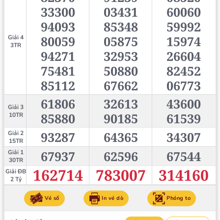
33300
03431
60060
94093
85348
59992
80059
05875
15974
Giải 4
3TR
94271
32953
26604
75481
50880
82452
85112
67662
06773
61806
32613
43600
Giải 3
85880
90185
61539
10TR
93287
64365
34307
Giải 2
15TR
67937
62596
67544
Giải 1
30TR
162714
783007
314160
Giải ĐB
2 Tỷ
Vé số
In vé dò
Phóng to