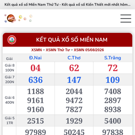
Kết quả xổ số Miền Nam Thứ Tư - Kết quả xổ số Kiến Thiết mới nhất hôm nay
KẾT QUẢ XỔ SỐ MIỀN NAM
XSMN
>
XSMN Thứ Tư
>
XSMN 05/08/2026
Đ.Nai
C.Thơ
S.Trăng
Giải
04
62
72
Giải 8
100N
636
147
109
Giải 7
200N
1188
2044
7408
9161
9472
2897
Giải 6
400N
9160
7827
8938
2515
1929
5400
Giải 5
1TR
97989
50245
97838