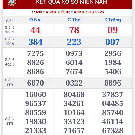
KẾT QUẢ XỔ SỐ MIỀN NAM
XSMN
>
XSMN Thứ Tư
>
XSMN 22/07/2026
Đ.Nai
C.Thơ
S.Trăng
Giải
44
78
09
Giải 8
100N
384
223
007
Giải 7
200N
7275
0973
2956
8826
6014
1984
Giải 6
400N
8686
7674
5406
6870
0322
0896
Giải 5
1TR
16060
80468
37857
96537
34261
04485
80559
10164
85740
19830
33123
46114
Giải 4
3TR
21333
71657
67328