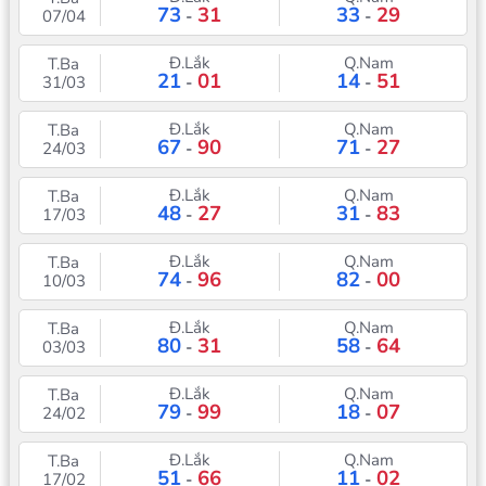
73
31
33
29
07/04
-
-
Đ.Lắk
Q.Nam
T.Ba
21
01
14
51
31/03
-
-
Đ.Lắk
Q.Nam
T.Ba
67
90
71
27
24/03
-
-
Đ.Lắk
Q.Nam
T.Ba
48
27
31
83
17/03
-
-
Đ.Lắk
Q.Nam
T.Ba
74
96
82
00
10/03
-
-
Đ.Lắk
Q.Nam
T.Ba
80
31
58
64
03/03
-
-
Đ.Lắk
Q.Nam
T.Ba
79
99
18
07
24/02
-
-
Đ.Lắk
Q.Nam
T.Ba
51
66
11
02
17/02
-
-