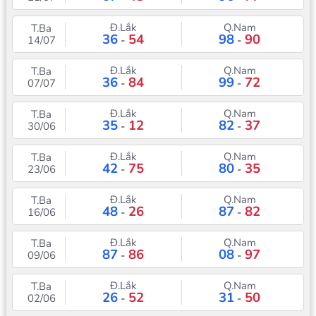
Đ.Lắk
Q.Nam
T.Ba
36
54
98
90
14/07
-
-
Đ.Lắk
Q.Nam
T.Ba
36
84
99
72
07/07
-
-
Đ.Lắk
Q.Nam
T.Ba
35
12
82
37
30/06
-
-
Đ.Lắk
Q.Nam
T.Ba
42
75
80
35
23/06
-
-
Đ.Lắk
Q.Nam
T.Ba
48
26
87
82
16/06
-
-
Đ.Lắk
Q.Nam
T.Ba
87
86
08
97
09/06
-
-
Đ.Lắk
Q.Nam
T.Ba
26
52
31
50
02/06
-
-