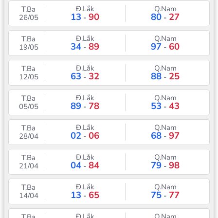
Đ.Lắk
Q.Nam
T.Ba
13
90
80
27
26/05
-
-
Đ.Lắk
Q.Nam
T.Ba
34
89
97
60
19/05
-
-
Đ.Lắk
Q.Nam
T.Ba
63
32
88
25
12/05
-
-
Đ.Lắk
Q.Nam
T.Ba
89
78
53
43
05/05
-
-
Đ.Lắk
Q.Nam
T.Ba
02
06
68
97
28/04
-
-
Đ.Lắk
Q.Nam
T.Ba
04
84
79
98
21/04
-
-
Đ.Lắk
Q.Nam
T.Ba
13
65
75
77
14/04
-
-
Đ.Lắk
Q.Nam
T.Ba