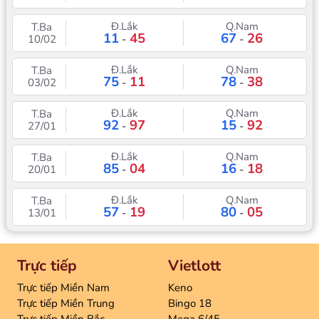
Đ.Lắk
Q.Nam
T.Ba
11
45
67
26
10/02
-
-
Đ.Lắk
Q.Nam
T.Ba
75
11
78
38
03/02
-
-
Đ.Lắk
Q.Nam
T.Ba
92
97
15
92
27/01
-
-
Đ.Lắk
Q.Nam
T.Ba
85
04
16
18
20/01
-
-
Đ.Lắk
Q.Nam
T.Ba
57
19
80
05
13/01
-
-
Trực tiếp
Vietlott
Trực tiếp Miền Nam
Keno
Trực tiếp Miền Trung
Bingo 18