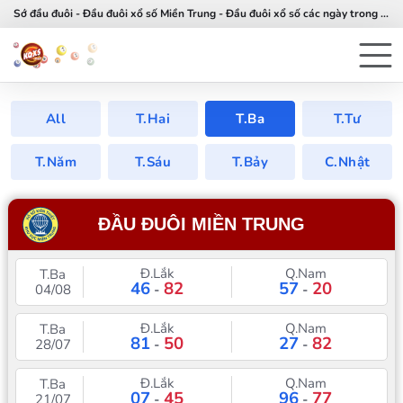
Sớ đầu đuôi - Đầu đuôi xổ số Miền Trung - Đầu đuôi xổ số các ngày trong tuần
All
T.Hai
T.Ba
T.Tư
T.Năm
T.Sáu
T.Bảy
C.Nhật
ĐẦU ĐUÔI MIỀN TRUNG
Đ.Lắk
Q.Nam
T.Ba
46
82
57
20
04/08
-
-
Đ.Lắk
Q.Nam
T.Ba
81
50
27
82
28/07
-
-
Đ.Lắk
Q.Nam
T.Ba
07
45
96
77
21/07
-
-