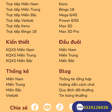
Trực tiếp Miền Nam
Keno
Trực tiếp Miền Trung
Bingo 18
Trực tiếp Miền Bắc
Mega 6/45
Trực tiếp Vietlott
Power 6/55
Trực tiếp Keno
Max 3D
Trực tiếp Bingo 18
Max 3D Pro
Kiến thiết
Đầu đuôi
KQXS Miền Nam
Miền Nam
KQXS Miền Trung
Miền Trung
KQXS Miền Bắc
Miền Bắc
Thống kê
Blog
Miền Nam
Thông tin tổng hợp
Miền Trung
Hướng dẫn cách chơi
Miền Bắc
Quy định đổi thưởng
Vietlott
Tin trúng thưởng
Chia sẻ
0325126026