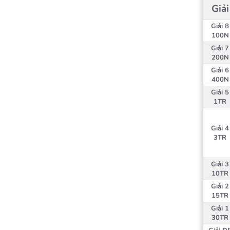
Giải
Giải 8
100N
Giải 7
200N
Giải 6
400N
Giải 5
1TR
Giải 4
3TR
Giải 3
10TR
Giải 2
15TR
Giải 1
30TR