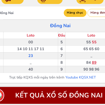
Đồng Nai
Hàng chục
Hàng đơn
Đồng Nai
Loto
Đầu
Loto
00
5
55
55
14
10
11
17
11
6
65
65
60
23
7
_
_
8
84
89
40
9
90
98
96
Trực tiếp KQXS mỗi ngày trên kênh
Youtube KQSX.NET
KẾT QUẢ XỔ SỐ
ĐỒNG NAI