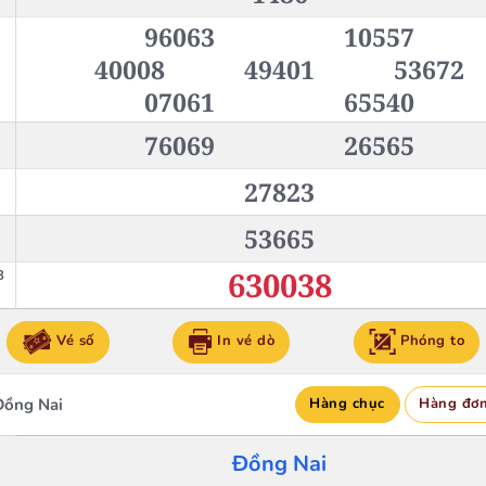
96063
10557
40008
49401
53672
07061
65540
76069
26565
27823
53665
630038
B
Vé số
In vé dò
Phóng to
Đồng Nai
Hàng chục
Hàng đơn
Đồng Nai