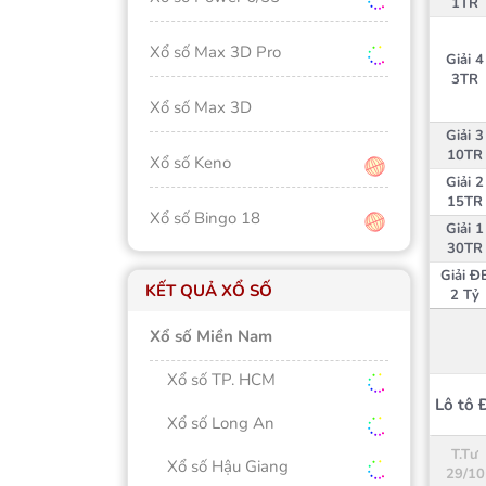
1TR
Xổ số Max 3D Pro
Giải 4
3TR
Xổ số Max 3D
Giải 3
10TR
Xổ số Keno
Giải 2
15TR
Xổ số Bingo 18
Giải 1
30TR
Giải Đ
KẾT QUẢ XỔ SỐ
2 Tỷ
Xổ số Miền Nam
Xổ số TP. HCM
Lô tô 
Xổ số Long An
T.Tư
Xổ số Hậu Giang
29/10