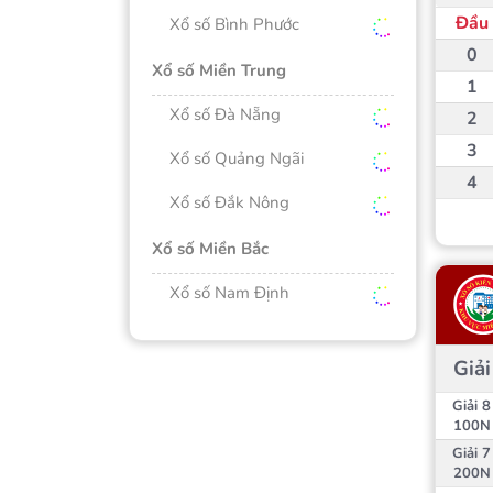
Đầu
Xổ số Bình Phước
0
Xổ số Miền Trung
1
Xổ số Đà Nẵng
2
3
Xổ số Quảng Ngãi
4
Xổ số Đắk Nông
Xổ số Miền Bắc
Xổ số Nam Định
Giải
Giải 8
100N
Giải 7
200N