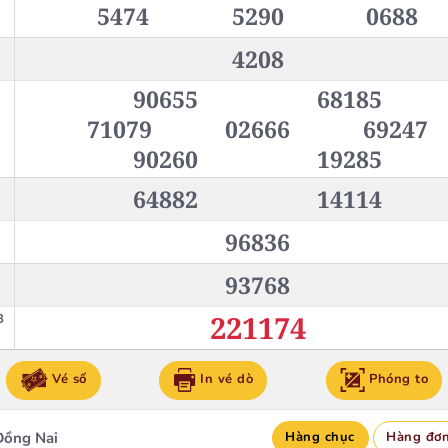
5474
5290
0688
4208
90655
68185
71079
02666
69247
90260
19285
64882
14114
96836
93768
221174
B
Vé số
In vé dò
Phóng to
Đồng Nai
Hàng chục
Hàng đơn