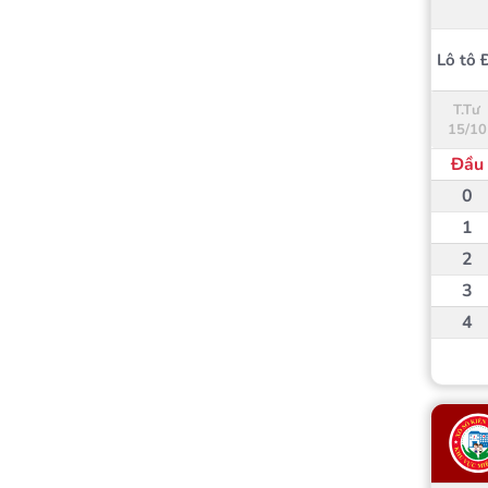
Lô tô 
T.Tư
15/10
Đầu
0
1
2
3
4