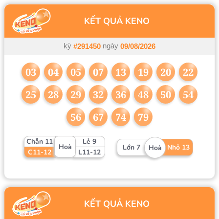
KẾT QUẢ KENO
kỳ
ngày
#291450
09/08/2026
03
04
05
07
13
19
20
22
25
28
29
32
36
48
50
54
56
67
74
79
Chẵn 11
Lẻ 9
Hoà
Lớn 7
Nhỏ 13
Hoà
C11-12
L11-12
KẾT QUẢ KENO