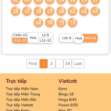
28
35
38
57
58
63
64
65
66
70
73
74
Chẵn 12
Lẻ 8
Hoà
Lớn 9
Nhỏ 11
Hoà
C11-12
L11-12
First
1
2
...
24
Last
Trực tiếp
Vietlott
Trực tiếp Miền Nam
Keno
Trực tiếp Miền Trung
Bingo 18
Trực tiếp Miền Bắc
Mega 6/45
Trực tiếp Vietlott
Power 6/55
Trực tiếp Keno
Max 3D