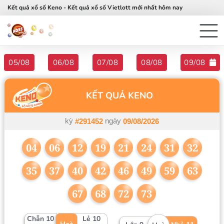
Kết quả xổ số Keno - Kết quả xổ số Vietlott mới nhất hôm nay
05/08
06/08
07/08
08/08
09/08
KẾT QUẢ KENO
kỳ
ngày
#291452
09/08/2026
04
06
12
19
21
24
31
32
35
37
40
42
46
49
59
63
67
68
72
73
Chẵn 10
Lẻ 10