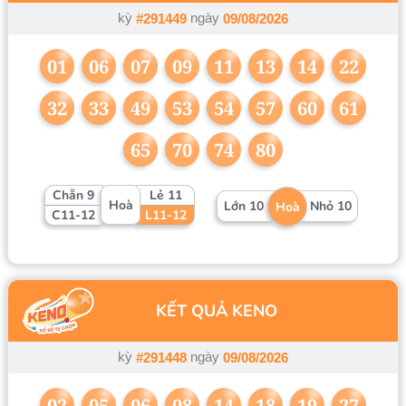
kỳ
ngày
#291449
09/08/2026
01
06
07
09
11
13
14
22
32
33
49
53
54
57
60
61
65
70
74
80
Chẵn 9
Lẻ 11
Hoà
Lớn 10
Nhỏ 10
Hoà
C11-12
L11-12
KẾT QUẢ KENO
kỳ
ngày
#291448
09/08/2026
02
05
06
08
14
18
19
27