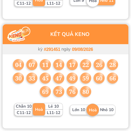
Hoà
Lớn 9
Nhỏ 11
Hoà
C11-12
L11-12
KẾT QUẢ KENO
kỳ
ngày
#291451
09/08/2026
04
07
11
14
17
22
26
28
30
33
45
47
49
59
60
66
69
73
76
80
Chẵn 10
Lẻ 10
Hoà
Lớn 10
Nhỏ 10
Hoà
C11-12
L11-12