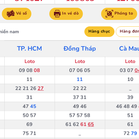
Vé số
In vé dò
Phóng to
miền nam
Hàng chục
Hàng đơn
TP. HCM
Đồng Tháp
Cà Ma
Loto
Loto
Loto
09
08
08
07
06
05
03
07
0
11
11
10
22
21
26
27
22
22
_
31
37
31
39
47
45
49
46
46
48
49
50
57
57
57
58
51
69
61
62
61
65
61
75
71
_
72
79