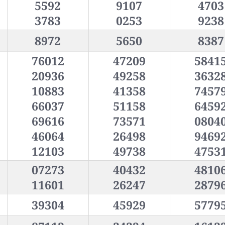
5592
9107
4703
3783
0253
9238
8972
5650
8387
76012
47209
5841
20936
49258
3632
10883
41358
7457
66037
51158
6459
69616
73571
0804
46064
26498
9469
12103
49738
4753
07273
40432
4810
11601
26247
2879
39304
45929
5779