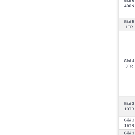
Giải 6
400N
Giải 5
1TR
Giải 4
3TR
Giải 3
10TR
Giải 2
15TR
Giải 1