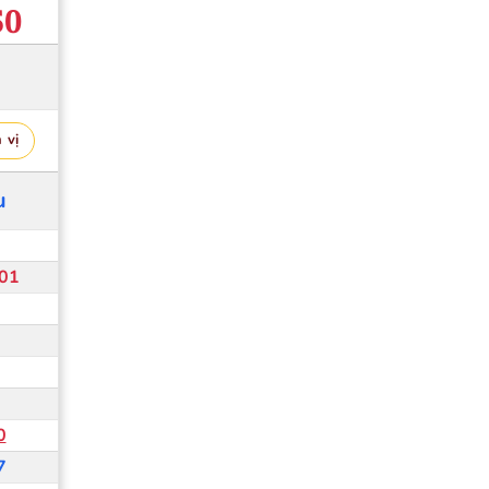
50
 vị
u
01
0
7