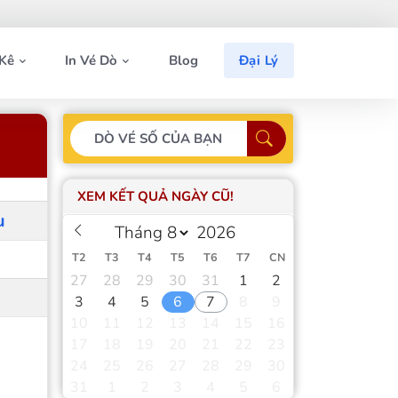
Kê
In Vé Dò
Blog
Đại Lý
DÒ VÉ SỐ CỦA BẠN
XEM KẾT QUẢ NGÀY CŨ!
u
T2
T3
T4
T5
T6
T7
CN
27
28
29
30
31
1
2
3
4
5
6
7
8
9
10
11
12
13
14
15
16
17
18
19
20
21
22
23
24
25
26
27
28
29
30
31
1
2
3
4
5
6