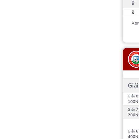
8
9
Xem
Giải
Giải 8
100N
Giải 7
200N
Giải 6
400N