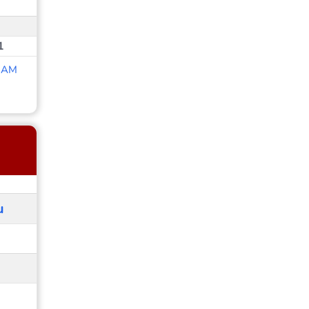
1
 NAM
u