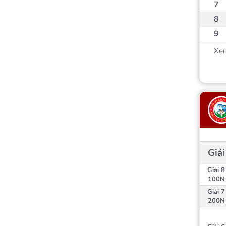
7
8
9
Xem
Giải
Giải 8
100N
Giải 7
200N