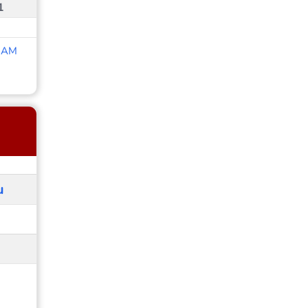
1
 NAM
u