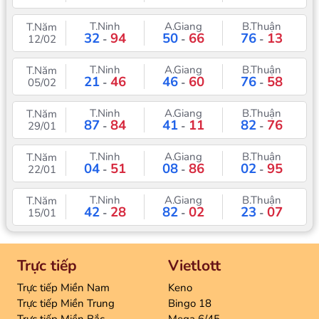
T.Ninh
A.Giang
B.Thuận
T.Năm
32
94
50
66
76
13
12/02
-
-
-
T.Ninh
A.Giang
B.Thuận
T.Năm
21
46
46
60
76
58
05/02
-
-
-
T.Ninh
A.Giang
B.Thuận
T.Năm
87
84
41
11
82
76
29/01
-
-
-
T.Ninh
A.Giang
B.Thuận
T.Năm
04
51
08
86
02
95
22/01
-
-
-
T.Ninh
A.Giang
B.Thuận
T.Năm
42
28
82
02
23
07
15/01
-
-
-
Trực tiếp
Vietlott
Trực tiếp Miền Nam
Keno
Trực tiếp Miền Trung
Bingo 18