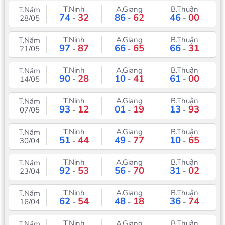
T.Ninh
A.Giang
B.Thuận
T.Năm
74
32
86
62
46
00
28/05
-
-
-
T.Ninh
A.Giang
B.Thuận
T.Năm
97
87
66
65
66
31
21/05
-
-
-
T.Ninh
A.Giang
B.Thuận
T.Năm
90
28
10
41
61
00
14/05
-
-
-
T.Ninh
A.Giang
B.Thuận
T.Năm
93
12
01
19
13
93
07/05
-
-
-
T.Ninh
A.Giang
B.Thuận
T.Năm
51
44
49
77
10
65
30/04
-
-
-
T.Ninh
A.Giang
B.Thuận
T.Năm
92
53
56
70
31
02
23/04
-
-
-
T.Ninh
A.Giang
B.Thuận
T.Năm
62
54
48
18
36
74
16/04
-
-
-
T.Ninh
A.Giang
B.Thuận
T.Năm