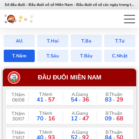
Sớ đầu đuôi - Đầu đuôi xổ số Miền Nam - Đầu đuôi xổ số các ngày trong tuần
All
T.Hai
T.Ba
T.Tư
T.Năm
T.Sáu
T.Bảy
C.Nhật
ĐẦU ĐUÔI MIỀN NAM
T.Ninh
A.Giang
B.Thuận
T.Năm
41
57
54
36
83
29
06/08
-
-
-
T.Ninh
A.Giang
B.Thuận
T.Năm
70
16
12
47
09
68
30/07
-
-
-
T.Ninh
A.Giang
B.Thuận
T.Năm
40
93
52
92
84
50
23/07
-
-
-