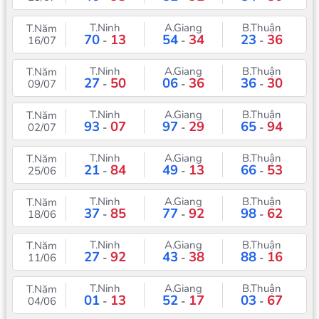
T.Ninh
A.Giang
B.Thuận
T.Năm
70
13
54
34
23
36
16/07
-
-
-
T.Ninh
A.Giang
B.Thuận
T.Năm
27
50
06
36
36
30
09/07
-
-
-
T.Ninh
A.Giang
B.Thuận
T.Năm
93
07
97
29
65
94
02/07
-
-
-
T.Ninh
A.Giang
B.Thuận
T.Năm
21
84
49
13
66
53
25/06
-
-
-
T.Ninh
A.Giang
B.Thuận
T.Năm
37
85
77
92
98
62
18/06
-
-
-
T.Ninh
A.Giang
B.Thuận
T.Năm
27
92
43
38
88
16
11/06
-
-
-
T.Ninh
A.Giang
B.Thuận
T.Năm
01
13
52
17
03
67
04/06
-
-
-