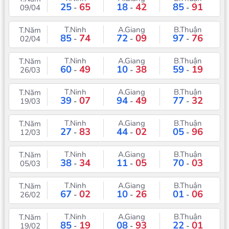
25
65
18
42
85
91
09/04
-
-
-
T.Ninh
A.Giang
B.Thuận
T.Năm
85
74
72
09
97
76
02/04
-
-
-
T.Ninh
A.Giang
B.Thuận
T.Năm
60
49
10
38
59
19
26/03
-
-
-
T.Ninh
A.Giang
B.Thuận
T.Năm
39
07
94
49
77
32
19/03
-
-
-
T.Ninh
A.Giang
B.Thuận
T.Năm
27
83
44
02
05
96
12/03
-
-
-
T.Ninh
A.Giang
B.Thuận
T.Năm
38
34
11
05
70
03
05/03
-
-
-
T.Ninh
A.Giang
B.Thuận
T.Năm
67
02
10
26
01
06
26/02
-
-
-
T.Ninh
A.Giang
B.Thuận
T.Năm
85
19
08
93
22
01
19/02
-
-
-