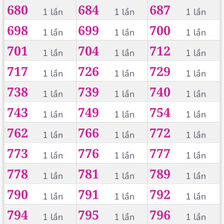
680
684
687
1 lần
1 lần
1 lần
698
699
700
1 lần
1 lần
1 lần
701
704
712
1 lần
1 lần
1 lần
717
726
729
1 lần
1 lần
1 lần
738
739
740
1 lần
1 lần
1 lần
743
749
754
1 lần
1 lần
1 lần
762
766
772
1 lần
1 lần
1 lần
773
776
777
1 lần
1 lần
1 lần
778
781
789
1 lần
1 lần
1 lần
790
791
792
1 lần
1 lần
1 lần
794
795
796
1 lần
1 lần
1 lần