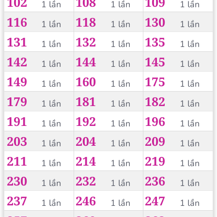
102
108
109
1 lần
1 lần
1 lần
116
118
130
1 lần
1 lần
1 lần
131
132
135
1 lần
1 lần
1 lần
142
144
145
1 lần
1 lần
1 lần
149
160
175
1 lần
1 lần
1 lần
179
181
182
1 lần
1 lần
1 lần
191
192
196
1 lần
1 lần
1 lần
203
204
209
1 lần
1 lần
1 lần
211
214
219
1 lần
1 lần
1 lần
230
232
236
1 lần
1 lần
1 lần
237
246
247
1 lần
1 lần
1 lần