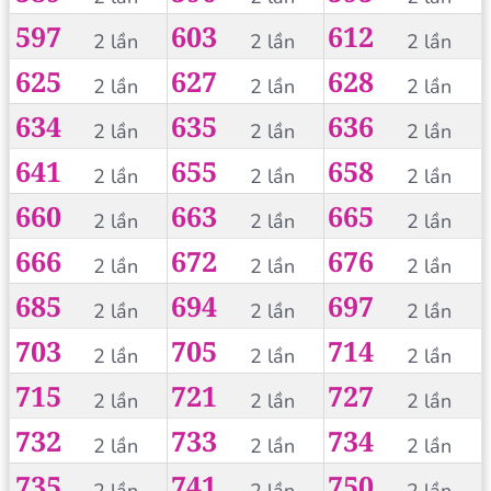
597
603
612
2 lần
2 lần
2 lần
625
627
628
2 lần
2 lần
2 lần
634
635
636
2 lần
2 lần
2 lần
641
655
658
2 lần
2 lần
2 lần
660
663
665
2 lần
2 lần
2 lần
666
672
676
2 lần
2 lần
2 lần
685
694
697
2 lần
2 lần
2 lần
703
705
714
2 lần
2 lần
2 lần
715
721
727
2 lần
2 lần
2 lần
732
733
734
2 lần
2 lần
2 lần
735
741
750