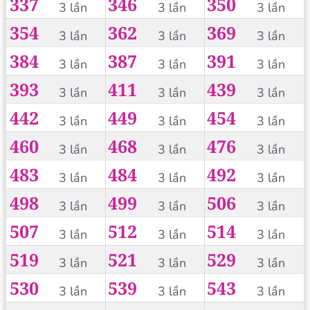
337
346
350
3 lần
3 lần
3 lần
354
362
369
3 lần
3 lần
3 lần
384
387
391
3 lần
3 lần
3 lần
393
411
439
3 lần
3 lần
3 lần
442
449
454
3 lần
3 lần
3 lần
460
468
476
3 lần
3 lần
3 lần
483
484
492
3 lần
3 lần
3 lần
498
499
506
3 lần
3 lần
3 lần
507
512
514
3 lần
3 lần
3 lần
519
521
529
3 lần
3 lần
3 lần
530
539
543
3 lần
3 lần
3 lần