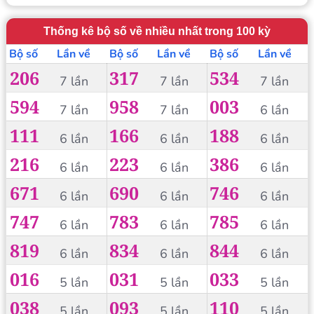
Thống kê bộ số
về nhiều nhất trong 100 kỳ
Bộ số
Lần về
Bộ số
Lần về
Bộ số
Lần về
206
317
534
7 lần
7 lần
7 lần
594
958
003
7 lần
7 lần
6 lần
111
166
188
6 lần
6 lần
6 lần
216
223
386
6 lần
6 lần
6 lần
671
690
746
6 lần
6 lần
6 lần
747
783
785
6 lần
6 lần
6 lần
819
834
844
6 lần
6 lần
6 lần
016
031
033
5 lần
5 lần
5 lần
038
093
110
5 lần
5 lần
5 lần