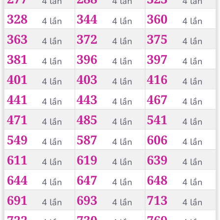
4 lần
4 lần
4 lần
328
344
360
4 lần
4 lần
4 lần
363
372
375
4 lần
4 lần
4 lần
381
396
397
4 lần
4 lần
4 lần
401
403
416
4 lần
4 lần
4 lần
441
443
467
4 lần
4 lần
4 lần
471
485
541
4 lần
4 lần
4 lần
549
587
606
4 lần
4 lần
4 lần
611
619
639
4 lần
4 lần
4 lần
644
647
648
4 lần
4 lần
4 lần
691
693
713
4 lần
4 lần
4 lần