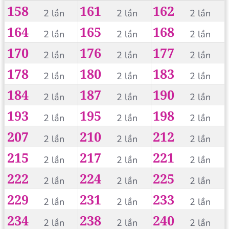
158
161
162
2 lần
2 lần
2 lần
164
165
168
2 lần
2 lần
2 lần
170
176
177
2 lần
2 lần
2 lần
178
180
183
2 lần
2 lần
2 lần
184
187
190
2 lần
2 lần
2 lần
193
195
198
2 lần
2 lần
2 lần
207
210
212
2 lần
2 lần
2 lần
215
217
221
2 lần
2 lần
2 lần
222
224
225
2 lần
2 lần
2 lần
229
231
233
2 lần
2 lần
2 lần
234
238
240
2 lần
2 lần
2 lần