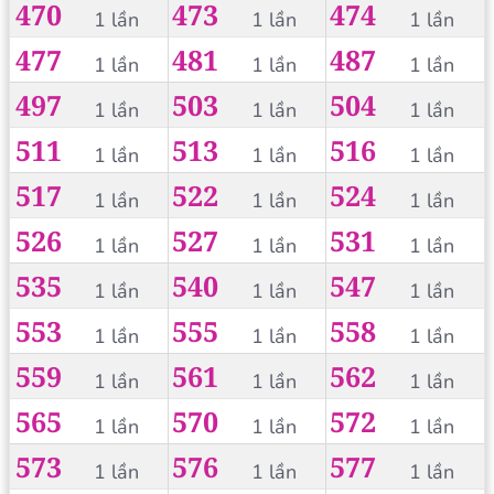
470
473
474
1 lần
1 lần
1 lần
477
481
487
1 lần
1 lần
1 lần
497
503
504
1 lần
1 lần
1 lần
511
513
516
1 lần
1 lần
1 lần
517
522
524
1 lần
1 lần
1 lần
526
527
531
1 lần
1 lần
1 lần
535
540
547
1 lần
1 lần
1 lần
553
555
558
1 lần
1 lần
1 lần
559
561
562
1 lần
1 lần
1 lần
565
570
572
1 lần
1 lần
1 lần
573
576
577
1 lần
1 lần
1 lần