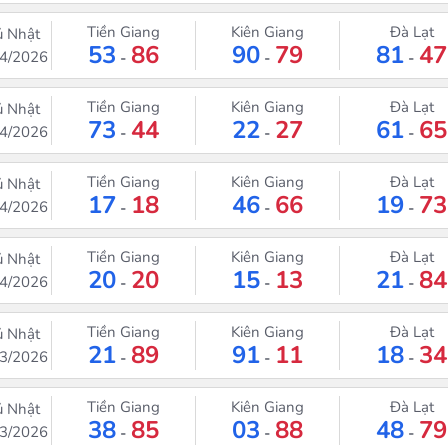
Tiền Giang
Kiên Giang
Đà Lạt
 Nhật
53
86
90
79
81
47
4/2026
-
-
-
Tiền Giang
Kiên Giang
Đà Lạt
 Nhật
73
44
22
27
61
65
4/2026
-
-
-
Tiền Giang
Kiên Giang
Đà Lạt
 Nhật
17
18
46
66
19
73
4/2026
-
-
-
Tiền Giang
Kiên Giang
Đà Lạt
 Nhật
20
20
15
13
21
84
4/2026
-
-
-
Tiền Giang
Kiên Giang
Đà Lạt
 Nhật
21
89
91
11
18
34
3/2026
-
-
-
Tiền Giang
Kiên Giang
Đà Lạt
 Nhật
38
85
03
88
48
79
3/2026
-
-
-