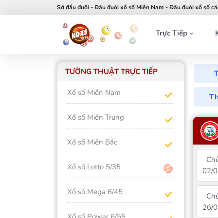
Sớ đầu đuôi - Đầu đuôi xổ số Miền Nam - Đầu đuôi xổ số cá
Trực Tiếp
TƯỜNG THUẬT TRỰC TIẾP
T
Xổ số Miền Nam
T
Xổ số Miền Trung
Xổ số Miền Bắc
Chủ
Xổ số Lotto 5/35
02/0
Xổ số Mega 6/45
Chủ
26/0
Xổ số Power 6/55