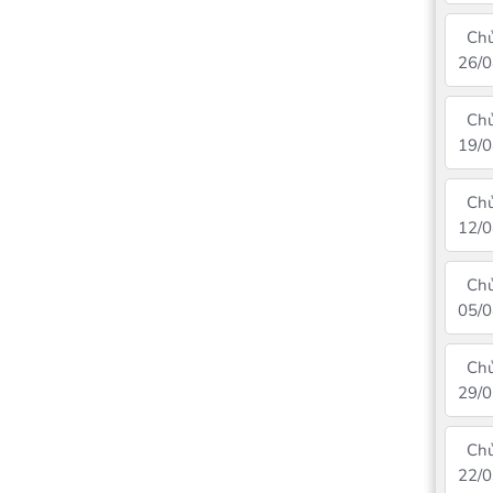
Chủ
26/0
Chủ
19/0
Chủ
12/0
Chủ
05/0
Chủ
29/0
Chủ
22/0