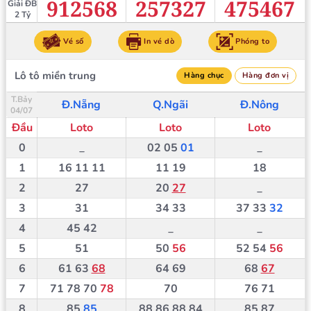
912568
257327
475467
Giải ĐB
2 Tỷ
Vé số
In vé dò
Phóng to
Lô tô miền trung
Hàng chục
Hàng đơn vị
T.Bảy
Đ.Nẵng
Q.Ngãi
Đ.Nông
04/07
Đầu
Loto
Loto
Loto
0
_
02
05
01
_
1
16
11
11
11
19
18
2
27
20
27
_
3
31
34
33
37
33
32
4
45
42
_
_
5
51
50
56
52
54
56
6
61
63
68
64
69
68
67
7
71
78
70
78
70
76
71
8
85
85
88
86
88
84
85
87