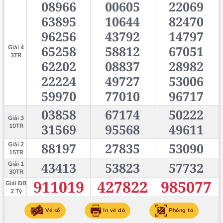
08966
00605
22069
63895
10644
82470
96256
43792
14797
65258
58812
67051
Giải 4
3TR
62202
08837
28982
22224
49727
53006
59970
77010
96717
03858
67174
50222
Giải 3
31569
95568
49611
10TR
88197
27835
53090
Giải 2
15TR
43413
53823
57732
Giải 1
30TR
911019
427822
985077
Giải ĐB
2 Tỷ
Vé số
In vé dò
Phóng to