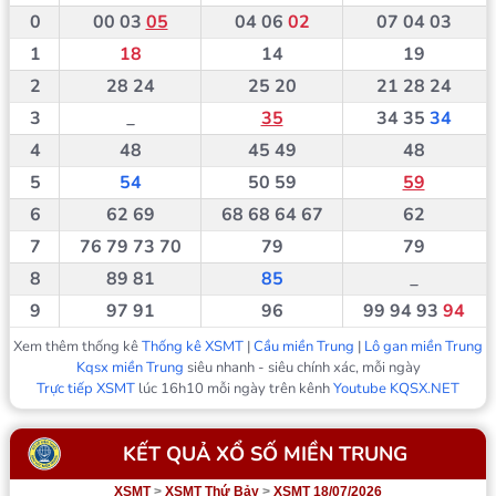
0
00
03
05
04
06
02
07
04
03
1
18
14
19
2
28
24
25
20
21
28
24
3
_
35
34
35
34
4
48
45
49
48
5
54
50
59
59
6
62
69
68
68
64
67
62
7
76
79
73
70
79
79
8
89
81
85
_
9
97
91
96
99
94
93
94
Xem thêm thống kê
Thống kê XSMT
|
Cầu miền Trung
|
Lô gan miền Trung
Kqsx miền Trung
siêu nhanh - siêu chính xác, mỗi ngày
Trực tiếp XSMT
lúc 16h10 mỗi ngày trên kênh
Youtube KQSX.NET
KẾT QUẢ XỔ SỐ MIỀN TRUNG
XSMT
>
XSMT Thứ Bảy
>
XSMT 18/07/2026