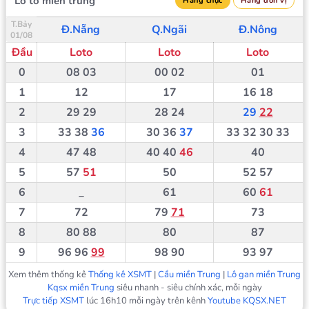
Lô tô miền trung
Hàng chục
Hàng đơn vị
T.Bảy
Đ.Nẵng
Q.Ngãi
Đ.Nông
01/08
Đầu
Loto
Loto
Loto
0
08
03
00
02
01
1
12
17
16
18
2
29
29
28
24
29
22
3
33
38
36
30
36
37
33
32
30
33
4
47
48
40
40
46
40
5
57
51
50
52
57
6
_
61
60
61
7
72
79
71
73
8
80
88
80
87
9
96
96
99
98
90
93
97
Xem thêm thống kê
Thống kê XSMT
|
Cầu miền Trung
|
Lô gan miền Trung
Kqsx miền Trung
siêu nhanh - siêu chính xác, mỗi ngày
Trực tiếp XSMT
lúc 16h10 mỗi ngày trên kênh
Youtube KQSX.NET