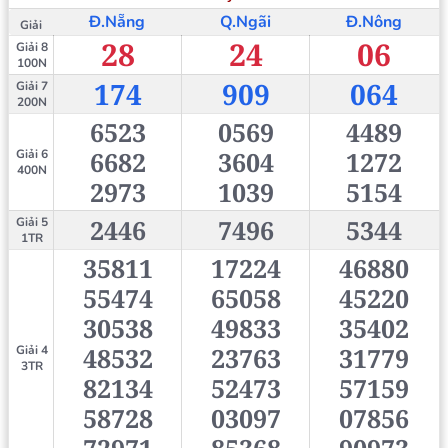
Đ.Nẵng
Q.Ngãi
Đ.Nông
Giải
28
24
06
Giải 8
100N
174
909
064
Giải 7
200N
6523
0569
4489
6682
3604
1272
Giải 6
400N
2973
1039
5154
2446
7496
5344
Giải 5
1TR
35811
17224
46880
55474
65058
45220
30538
49833
35402
48532
23763
31779
Giải 4
3TR
82134
52473
57159
58728
03097
07856