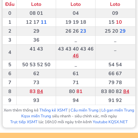
Đầu
Loto
Loto
Loto
0
08
01
04
09
1
12
17
11
19
19
18
15
10
2
29
26
26
23
25
20
29
3
36
_
_
41
43
43
43
40
43
46
_
4
46
5
50
53
52
50
_
54
54
6
62
61
66
67
7
73
71
79
78
8
83
84
80
81
83
80
82
84
9
93
94
91
92
Xem thêm thống kê
Thống kê XSMT
|
Cầu miền Trung
|
Lô gan miền Trung
Kqsx miền Trung
siêu nhanh - siêu chính xác, mỗi ngày
Trực tiếp XSMT
lúc 16h10 mỗi ngày trên kênh
Youtube KQSX.NET