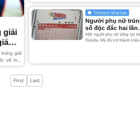
USD đã được trả thưởng ch
trúng thưởng....
Thông tin tổng hợp
Người phụ nữ trún
số độc đắc hai lần
 giải
Một người phụ nữ sống tại t
trong cùng một ng
Florida, Mỹ đã trở thành triệu
giá
may mắn trúng số tới hai lầ
cùng một ngày, với tổng giải t
trúng giải
4 triệu USD (tương đương hơ
uộc về một
VNĐ)....
triệu đô la
ược tấm vé
First
Last
năm con số