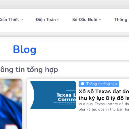
Kiến Thiết
Điện Toán
Sớ Đầu Đuôi
Thống 
Blog
ông tin tổng hợp
Thông tin tổng hợp
Xổ số Texas đạt d
thu kỷ lục 8 tỷ đô l
Vừa qua, Texas Lottery đã t
phá kỷ lục doanh thu bán h
thứ 11 liên tiếp khi vượt m
USD. Kể từ khi chiếc vé số 
được bán ra vào năm 1992