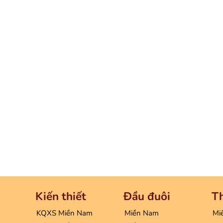
Kiến thiết
Đầu đuôi
T
KQXS Miền Nam
Miền Nam
Mi