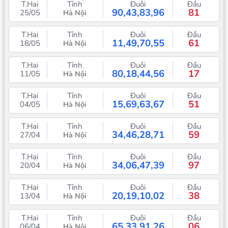
T.Hai
Tỉnh
Đuôi
Đầu
90,43,83,96
81
25/05
Hà Nội
T.Hai
Tỉnh
Đuôi
Đầu
11,49,70,55
61
18/05
Hà Nội
T.Hai
Tỉnh
Đuôi
Đầu
80,18,44,56
17
11/05
Hà Nội
T.Hai
Tỉnh
Đuôi
Đầu
15,69,63,67
51
04/05
Hà Nội
T.Hai
Tỉnh
Đuôi
Đầu
34,46,28,71
59
27/04
Hà Nội
T.Hai
Tỉnh
Đuôi
Đầu
34,06,47,39
97
20/04
Hà Nội
T.Hai
Tỉnh
Đuôi
Đầu
20,19,10,02
38
13/04
Hà Nội
T.Hai
Tỉnh
Đuôi
Đầu
65,33,91,26
06
06/04
Hà Nội