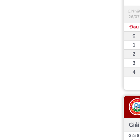
C.Nhậ
26/07
Đầu
0
1
2
3
4
Giải
Giải 8