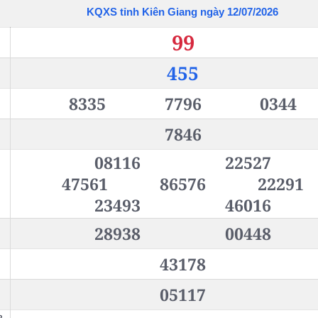
KQXS tỉnh Kiên Giang ngày 12/07/2026
99
455
8335
7796
0344
7846
08116
22527
47561
86576
22291
23493
46016
28938
00448
43178
05117