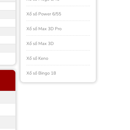
Xổ số Power 6/55
Xổ số Max 3D Pro
Xổ số Max 3D
Xổ số Keno
Xổ số Bingo 18
G