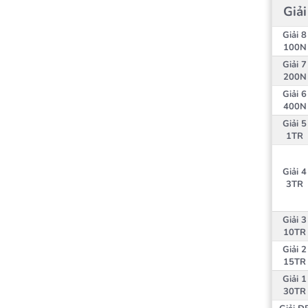
Giải
Giải 8
100N
Giải 7
200N
Giải 6
400N
Giải 5
1TR
Giải 4
3TR
Giải 3
10TR
Giải 2
15TR
Giải 1
30TR