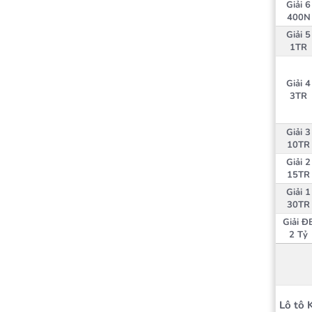
Giải 6
400N
Giải 5
1TR
Giải 4
3TR
Giải 3
10TR
Giải 2
15TR
Giải 1
30TR
Giải Đ
2 Tỷ
Lô tô 