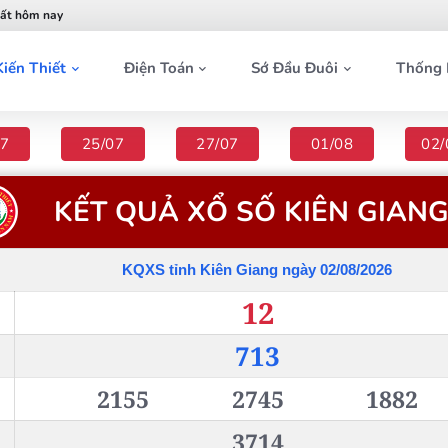
hất hôm nay
Kiến Thiết
Điện Toán
Sớ Đầu Đuôi
Thống 
07
25/07
27/07
01/08
02/
KẾT QUẢ XỔ SỐ
KIÊN GIAN
KQXS tỉnh Kiên Giang ngày 02/08/2026
12
713
2155
2745
1882
3714