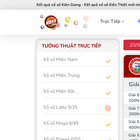
Kết quả xổ số Kiên Giang - Kết quả xổ số Kiến Thiết mới n
Trực Tiếp
20/
TƯỜNG THUẬT TRỰC TIẾP
Xổ số Miền Nam
Xổ số Miền Trung
Giải
Xổ số Miền Bắc
Giải 8
100N
Xổ số Lotto 5/35
Giải 7
200N
Giải 6
Xổ số Mega 6/45
400N
Giải 5
Xổ số Power 6/55