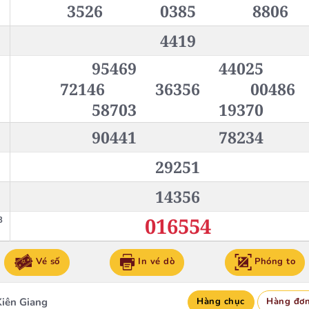
3526
0385
8806
4419
95469
44025
72146
36356
00486
58703
19370
90441
78234
29251
14356
016554
B
Vé số
In vé dò
Phóng to
Kiên Giang
Hàng chục
Hàng đơn