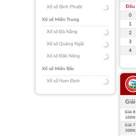
Đầu
Xổ số Bình Phước
0
Xổ số Miền Trung
1
Xổ số Đà Nẵng
2
3
Xổ số Quảng Ngãi
4
Xổ số Đắk Nông
Xổ số Miền Bắc
Xổ số Nam Định
Giải
Giải 8
100N
Giải 7
200N