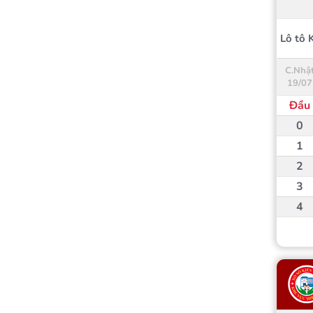
Lô tô 
C.Nhậ
19/07
Đầu
0
1
2
3
4