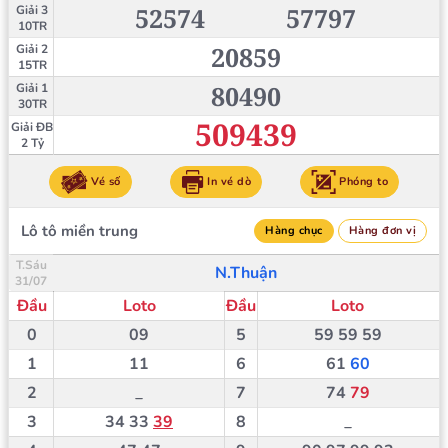
52574
57797
Giải 3
10TR
20859
Giải 2
15TR
80490
Giải 1
30TR
509439
Giải ĐB
2 Tỷ
Vé số
In vé dò
Phóng to
Lô tô miền trung
Hàng chục
Hàng đơn vị
T.Sáu
N.Thuận
31/07
Đầu
Loto
Đầu
Loto
0
09
5
59
59
59
1
11
6
61
60
2
_
7
74
79
3
34
33
39
8
_