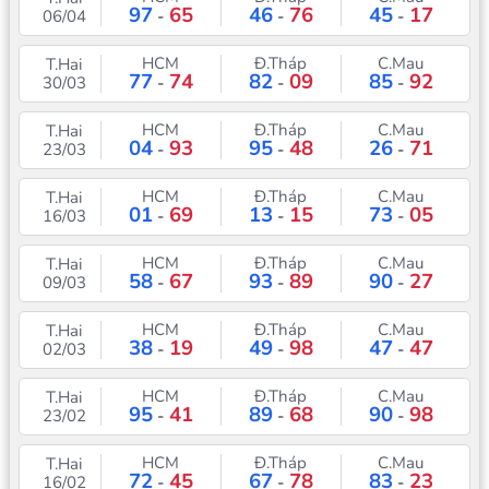
97
65
46
76
45
17
06/04
-
-
-
HCM
Đ.Tháp
C.Mau
T.Hai
77
74
82
09
85
92
30/03
-
-
-
HCM
Đ.Tháp
C.Mau
T.Hai
04
93
95
48
26
71
23/03
-
-
-
HCM
Đ.Tháp
C.Mau
T.Hai
01
69
13
15
73
05
16/03
-
-
-
HCM
Đ.Tháp
C.Mau
T.Hai
58
67
93
89
90
27
09/03
-
-
-
HCM
Đ.Tháp
C.Mau
T.Hai
38
19
49
98
47
47
02/03
-
-
-
HCM
Đ.Tháp
C.Mau
T.Hai
95
41
89
68
90
98
23/02
-
-
-
HCM
Đ.Tháp
C.Mau
T.Hai
72
45
67
78
83
23
16/02
-
-
-