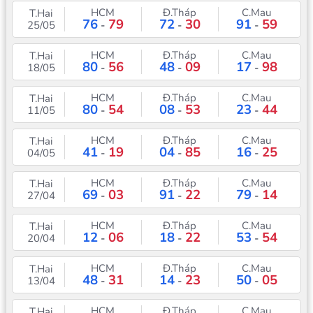
HCM
Đ.Tháp
C.Mau
T.Hai
76
79
72
30
91
59
25/05
-
-
-
HCM
Đ.Tháp
C.Mau
T.Hai
80
56
48
09
17
98
18/05
-
-
-
HCM
Đ.Tháp
C.Mau
T.Hai
80
54
08
53
23
44
11/05
-
-
-
HCM
Đ.Tháp
C.Mau
T.Hai
41
19
04
85
16
25
04/05
-
-
-
HCM
Đ.Tháp
C.Mau
T.Hai
69
03
91
22
79
14
27/04
-
-
-
HCM
Đ.Tháp
C.Mau
T.Hai
12
06
18
22
53
54
20/04
-
-
-
HCM
Đ.Tháp
C.Mau
T.Hai
48
31
14
23
50
05
13/04
-
-
-
HCM
Đ.Tháp
C.Mau
T.Hai