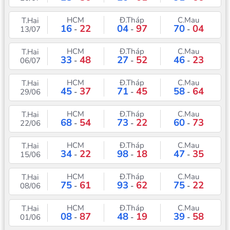
HCM
Đ.Tháp
C.Mau
T.Hai
16
22
04
97
70
04
13/07
-
-
-
HCM
Đ.Tháp
C.Mau
T.Hai
33
48
27
52
46
23
06/07
-
-
-
HCM
Đ.Tháp
C.Mau
T.Hai
45
37
71
45
58
64
29/06
-
-
-
HCM
Đ.Tháp
C.Mau
T.Hai
68
54
73
22
60
73
22/06
-
-
-
HCM
Đ.Tháp
C.Mau
T.Hai
34
22
98
18
47
35
15/06
-
-
-
HCM
Đ.Tháp
C.Mau
T.Hai
75
61
93
62
75
22
08/06
-
-
-
HCM
Đ.Tháp
C.Mau
T.Hai
08
87
48
19
39
58
01/06
-
-
-