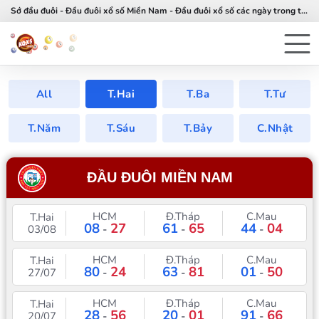
Sớ đầu đuôi - Đầu đuôi xổ số Miền Nam - Đầu đuôi xổ số các ngày trong tuần
All
T.Hai
T.Ba
T.Tư
T.Năm
T.Sáu
T.Bảy
C.Nhật
ĐẦU ĐUÔI MIỀN NAM
HCM
Đ.Tháp
C.Mau
T.Hai
08
27
61
65
44
04
03/08
-
-
-
HCM
Đ.Tháp
C.Mau
T.Hai
80
24
63
81
01
50
27/07
-
-
-
HCM
Đ.Tháp
C.Mau
T.Hai
28
56
20
01
91
66
20/07
-
-
-