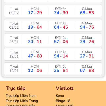
HCM
Đ.Tháp
C.Mau
T.Hai
17
79
74
30
68
53
09/02
-
-
-
HCM
Đ.Tháp
C.Mau
T.Hai
19
64
64
45
94
76
02/02
-
-
-
HCM
Đ.Tháp
C.Mau
T.Hai
20
11
57
06
29
76
26/01
-
-
-
HCM
Đ.Tháp
C.Mau
T.Hai
47
68
94
14
27
91
19/01
-
-
-
HCM
Đ.Tháp
C.Mau
T.Hai
12
06
35
84
07
88
12/01
-
-
-
Trực tiếp
Vietlott
Trực tiếp Miền Nam
Keno
Trực tiếp Miền Trung
Bingo 18