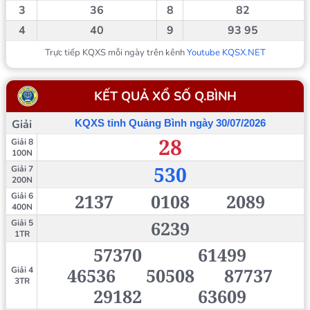
3
36
8
82
4
40
9
93
95
Trực tiếp KQXS mỗi ngày trên kênh
Youtube KQSX.NET
KẾT QUẢ XỔ SỐ
Q.BÌNH
Giải
KQXS tỉnh Quảng Bình ngày 30/07/2026
28
Giải 8
100N
530
Giải 7
200N
2137
0108
2089
Giải 6
400N
6239
Giải 5
1TR
57370
61499
46536
50508
87737
Giải 4
3TR
29182
63609