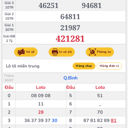
46251
94681
Giải 3
10TR
64811
Giải 2
15TR
21987
Giải 1
30TR
421281
Giải ĐB
2 Tỷ
Vé số
In vé dò
Phóng to
Lô tô miền trung
Hàng chục
Hàng đơn vị
T.Năm
Q.Bình
30/07
Đầu
Loto
Đầu
Loto
0
08
09
08
5
51
1
11
6
_
2
28
7
70
3
36
37
39
37
30
8
87
81
82
89
81