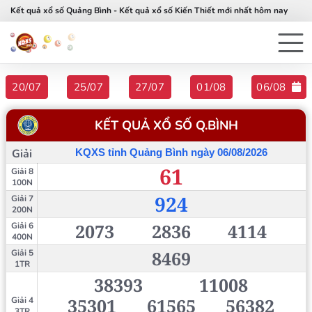
Kết quả xổ số Quảng Bình - Kết quả xổ số Kiến Thiết mới nhất hôm nay
20/07
25/07
27/07
01/08
06/08
KẾT QUẢ XỔ SỐ
Q.BÌNH
Giải
KQXS tỉnh Quảng Bình ngày 06/08/2026
61
Giải 8
100N
924
Giải 7
200N
2073
2836
4114
Giải 6
400N
8469
Giải 5
1TR
38393
11008
35301
61565
56382
Giải 4
3TR