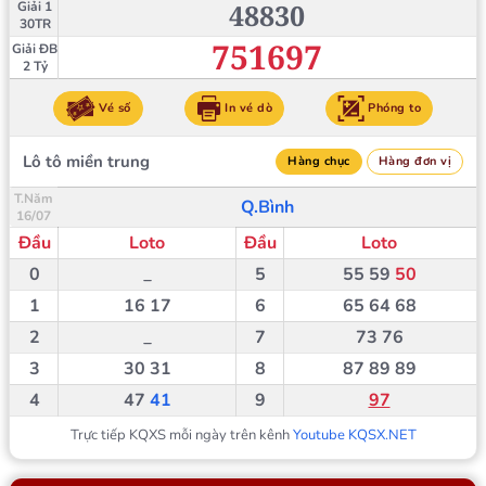
48830
Giải 1
30TR
751697
Giải ĐB
2 Tỷ
Vé số
In vé dò
Phóng to
Lô tô miền trung
Hàng chục
Hàng đơn vị
T.Năm
Q.Bình
16/07
Đầu
Loto
Đầu
Loto
0
_
5
55
59
50
1
16
17
6
65
64
68
2
_
7
73
76
3
30
31
8
87
89
89
4
47
41
9
97
Trực tiếp KQXS mỗi ngày trên kênh
Youtube KQSX.NET