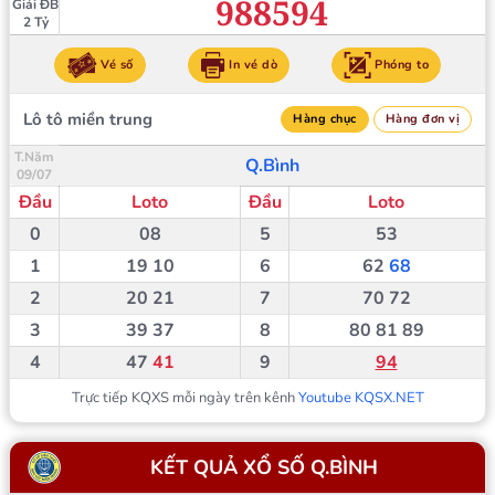
988594
Giải ĐB
2 Tỷ
Vé số
In vé dò
Phóng to
Lô tô miền trung
Hàng chục
Hàng đơn vị
T.Năm
Q.Bình
09/07
Đầu
Loto
Đầu
Loto
0
08
5
53
1
19
10
6
62
68
2
20
21
7
70
72
3
39
37
8
80
81
89
4
47
41
9
94
Trực tiếp KQXS mỗi ngày trên kênh
Youtube KQSX.NET
KẾT QUẢ XỔ SỐ
Q.BÌNH