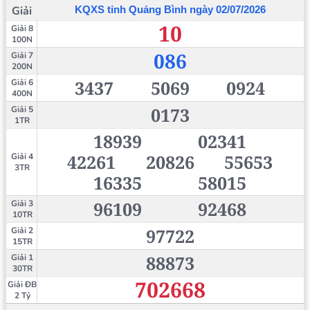
Giải
KQXS tỉnh Quảng Bình ngày 02/07/2026
10
Giải 8
100N
086
Giải 7
200N
3437
5069
0924
Giải 6
400N
0173
Giải 5
1TR
18939
02341
42261
20826
55653
Giải 4
3TR
16335
58015
96109
92468
Giải 3
10TR
97722
Giải 2
15TR
88873
Giải 1
30TR
702668
Giải ĐB
2 Tỷ