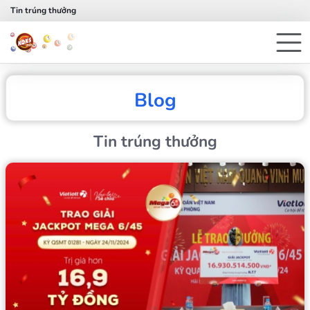
Tin trúng thưởng
Blog
Tin trúng thưởng