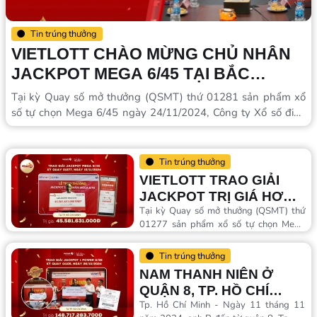
Tin trúng thưởng
VIETLOTT CHÀO MỪNG CHỦ NHÂN
JACKPOT MEGA 6/45 TẠI BẮC
GIANG!
Tại kỳ Quay số mở thưởng (QSMT) thứ 01281 sản phẩm xổ
số tự chọn Mega 6/45 ngày 24/11/2024, Công ty Xổ số điện
toán Việt Nam (Vietlott) xác định......
Tin trúng thưởng
VIETLOTT TRAO GIẢI
JACKPOT TRỊ GIÁ HƠN
Tại kỳ Quay số mở thưởng (QSMT) thứ
45 TỶ ĐỒNG CHO NGƯỜI
01277 sản phẩm xổ số tự chọn Mega
CHƠI TẠI TP. HỒ CHÍ
6/45 ngày 15/11/2024, Công ty Xổ số
MINH
điện toán Việt Nam (Vietlott) xác định
Tin trúng thưởng
có 01 vé trúng thưởng giải Jackpot sản
NAM THANH NIÊN Ở
phẩm Mega 6/45 trị giá
QUẬN 8, TP. HỒ CHÍ
45.581.631.000 đồng (chưa khấu trừ
Tp. Hồ Chí Minh - Ngày 11 tháng 11
thuế thu nhập cá nhân theo quy định),
MINH NHẬN GIẢI