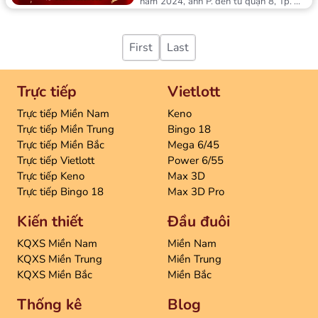
năm 2024, anh P. đến từ quận 8, Tp. Hồ
được phát hành qua kênh phân phối điện
JACKPOT XỔ SỐ
Chí Minh đã nhận giải Jackpot 1 xổ số tự
thoại, nhà mạng Mobifone, ĐKDT tại
POWER 6/55 TRỊ GIÁ
chọn Power 6/55 kỳ QSMT số #01105
Thành phố Hồ Chí Minh....
HƠN 148 TỶ ĐỒNG
trị giá hơn 148 tỷ đồng....
First
Last
Trực tiếp
Vietlott
Trực tiếp Miền Nam
Keno
Trực tiếp Miền Trung
Bingo 18
Trực tiếp Miền Bắc
Mega 6/45
Trực tiếp Vietlott
Power 6/55
Trực tiếp Keno
Max 3D
Trực tiếp Bingo 18
Max 3D Pro
Kiến thiết
Đầu đuôi
KQXS Miền Nam
Miền Nam
KQXS Miền Trung
Miền Trung
KQXS Miền Bắc
Miền Bắc
Thống kê
Blog