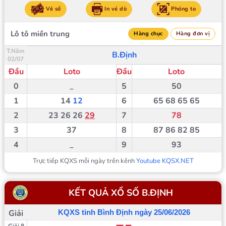
Vé số
In vé dò
Phóng to
Lô tô miền trung
Hàng chục
Hàng đơn vị
T.Năm
B.Định
02/07
Đầu
Loto
Đầu
Loto
0
_
5
50
1
14
12
6
65
68
65
65
2
23
26
26
29
7
78
3
37
8
87
86
82
85
4
_
9
93
Trực tiếp KQXS mỗi ngày trên kênh
Youtube KQSX.NET
KẾT QUẢ XỔ SỐ
B.ĐỊNH
Giải
KQXS tỉnh Bình Định ngày 25/06/2026