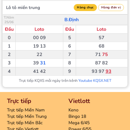
Lô tô miền trung
Hàng chục
Hàng đơn vị
T.Năm
B.Định
25/06
Đầu
Loto
Đầu
Loto
0
00
09
5
57
1
19
13
6
68
2
22
7
71
75
3
39
31
8
87
82
4
41
42
9
93
97
93
Trực tiếp KQXS mỗi ngày trên kênh
Youtube KQSX.NET
Trực tiếp
Vietlott
Trực tiếp Miền Nam
Keno
Trực tiếp Miền Trung
Bingo 18
Trực tiếp Miền Bắc
Mega 6/45
Trực tiếp Vietlott
Power 6/55