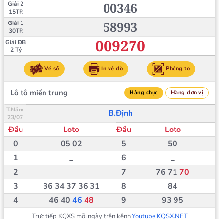
00346
Giải 2
15TR
58993
Giải 1
30TR
009270
Giải ĐB
2 Tỷ
Vé số
In vé dò
Phóng to
Lô tô miền trung
Hàng chục
Hàng đơn vị
T.Năm
B.Định
23/07
Đầu
Loto
Đầu
Loto
0
05
02
5
50
1
_
6
_
2
_
7
76
71
70
3
36
34
37
36
31
8
84
4
46
40
46
48
9
93
95
Trực tiếp KQXS mỗi ngày trên kênh
Youtube KQSX.NET