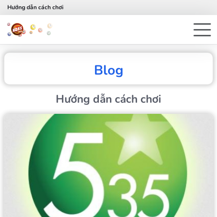
Hướng dẫn cách chơi
Blog
Hướng dẫn cách chơi