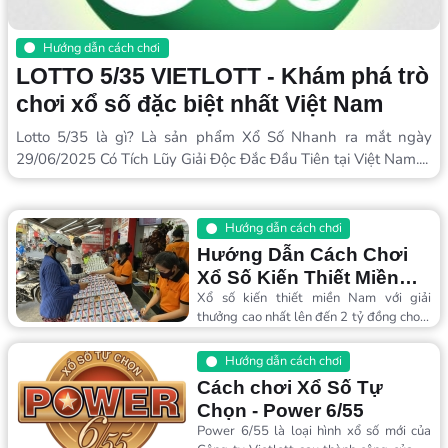
Hướng dẫn cách chơi
LOTTO 5/35 VIETLOTT - Khám phá trò
chơi xổ số đặc biệt nhất Việt Nam
Lotto 5/35 là gì? Là sản phẩm Xổ Số Nhanh ra mắt ngày
29/06/2025 Có Tích Lũy Giải Độc Đắc Đầu Tiên tại Việt Nam....
Hướng dẫn cách chơi
Hướng Dẫn Cách Chơi
Xổ Số Kiến Thiết Miền
Xổ số kiến thiết miền Nam với giải
Nam Mới Nhất
thưởng cao nhất lên đến 2 tỷ đồng cho 1
vé trúng thưởng ở giải đặc biệt. Dưới
đây là cách chơi và cách dò vé số miền
Hướng dẫn cách chơi
Nam được cập nhật mới nhất....
Cách chơi Xổ Số Tự
Chọn - Power 6/55
Power 6/55 là loại hình xổ số mới của