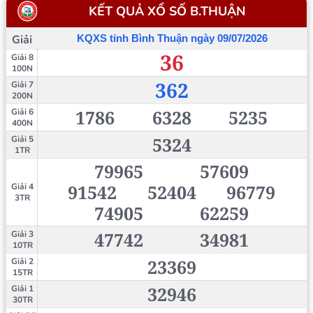
KẾT QUẢ XỔ SỐ
B.THUẬN
Giải
KQXS tỉnh Bình Thuận ngày 09/07/2026
36
Giải 8
100N
362
Giải 7
200N
1786
6328
5235
Giải 6
400N
5324
Giải 5
1TR
79965
57609
91542
52404
96779
Giải 4
3TR
74905
62259
47742
34981
Giải 3
10TR
23369
Giải 2
15TR
32946
Giải 1
30TR