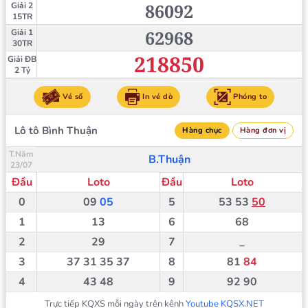
86092
Giải 2
15TR
62968
Giải 1
30TR
218850
Giải ĐB
2 Tỷ
Vé số
In vé dò
Phóng to
Lô tô Bình Thuận
Hàng chục
Hàng đơn vị
T.Năm
B.Thuận
23/07
Đầu
Loto
Đầu
Loto
0
09
05
5
53
53
50
1
13
6
68
2
29
7
_
3
37
31
35
37
8
81
84
4
43
48
9
92
90
Trực tiếp KQXS mỗi ngày trên kênh
Youtube KQSX.NET