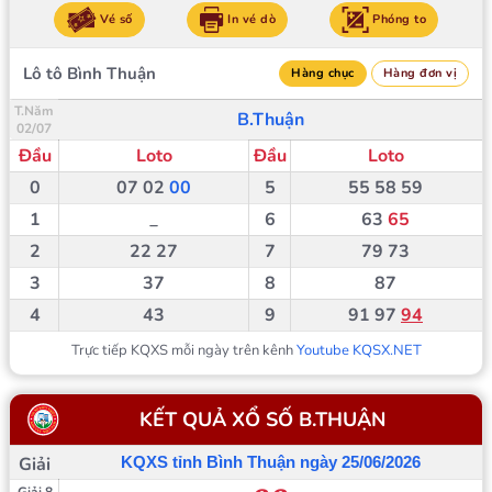
Vé số
In vé dò
Phóng to
Lô tô Bình Thuận
Hàng chục
Hàng đơn vị
T.Năm
B.Thuận
02/07
Đầu
Loto
Đầu
Loto
0
07
02
00
5
55
58
59
1
_
6
63
65
2
22
27
7
79
73
3
37
8
87
4
43
9
91
97
94
Trực tiếp KQXS mỗi ngày trên kênh
Youtube KQSX.NET
KẾT QUẢ XỔ SỐ
B.THUẬN
Giải
KQXS tỉnh Bình Thuận ngày 25/06/2026