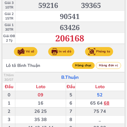
59216
39365
Giải 3
10TR
90541
Giải 2
15TR
63426
Giải 1
30TR
206168
Giải ĐB
2 Tỷ
Vé số
In vé dò
Phóng to
Lô tô Bình Thuận
Hàng chục
Hàng đơn vị
T.Năm
B.Thuận
30/07
Đầu
Loto
Đầu
Loto
0
09
5
52
1
16
6
65
64
68
2
26
25
7
75
74
3
35
38
8
_