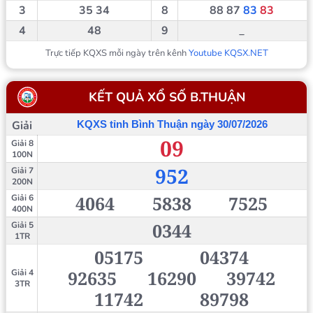
3
35
34
8
88
87
83
83
4
48
9
_
Trực tiếp KQXS mỗi ngày trên kênh
Youtube KQSX.NET
KẾT QUẢ XỔ SỐ
B.THUẬN
Giải
KQXS tỉnh Bình Thuận ngày 30/07/2026
09
Giải 8
100N
952
Giải 7
200N
4064
5838
7525
Giải 6
400N
0344
Giải 5
1TR
05175
04374
92635
16290
39742
Giải 4
3TR
11742
89798