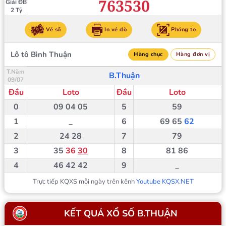
763530
Giải ĐB
2 Tỷ
Vé số
In vé dò
Phóng to
Lô tô Bình Thuận
Hàng chục
Hàng đơn vị
T.Năm
B.Thuận
09/07
Đầu
Loto
Đầu
Loto
0
09
04
05
5
59
1
_
6
69
65
62
2
24
28
7
79
3
35
36
30
8
81
86
4
46
42
42
9
_
Trực tiếp KQXS mỗi ngày trên kênh
Youtube KQSX.NET
KẾT QUẢ XỔ SỐ
B.THUẬN