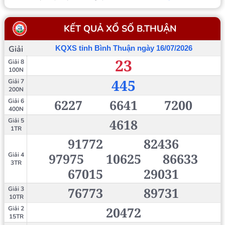
KẾT QUẢ XỔ SỐ
B.THUẬN
Giải
KQXS tỉnh Bình Thuận ngày 16/07/2026
23
Giải 8
100N
445
Giải 7
200N
6227
6641
7200
Giải 6
400N
4618
Giải 5
1TR
91772
82436
97975
10625
86633
Giải 4
3TR
67015
29031
76773
89731
Giải 3
10TR
20472
Giải 2
15TR