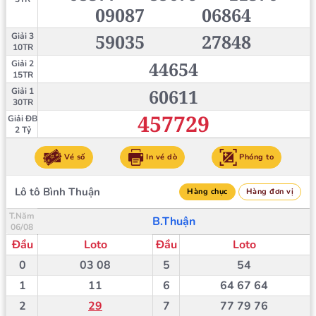
09087
06864
59035
27848
Giải 3
10TR
44654
Giải 2
15TR
60611
Giải 1
30TR
457729
Giải ĐB
2 Tỷ
Vé số
In vé dò
Phóng to
Lô tô Bình Thuận
Hàng chục
Hàng đơn vị
T.Năm
B.Thuận
06/08
Đầu
Loto
Đầu
Loto
0
03
08
5
54
1
11
6
64
67
64
2
29
7
77
79
76