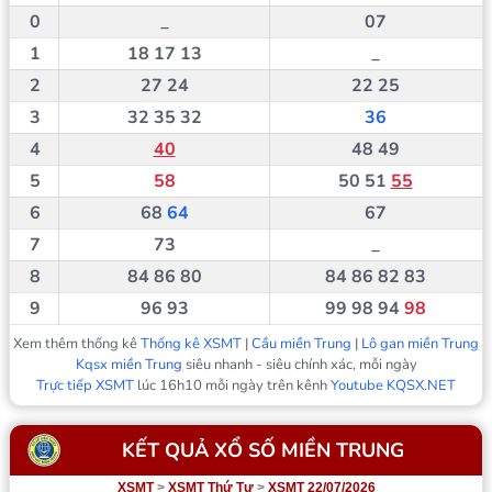
0
_
07
1
18
17
13
_
2
27
24
22
25
3
32
35
32
36
4
40
48
49
5
58
50
51
55
6
68
64
67
7
73
_
8
84
86
80
84
86
82
83
9
96
93
99
98
94
98
Xem thêm thống kê
Thống kê XSMT
|
Cầu miền Trung
|
Lô gan miền Trung
Kqsx miền Trung
siêu nhanh - siêu chính xác, mỗi ngày
Trực tiếp XSMT
lúc 16h10 mỗi ngày trên kênh
Youtube KQSX.NET
KẾT QUẢ XỔ SỐ MIỀN TRUNG
XSMT
>
XSMT Thứ Tư
>
XSMT 22/07/2026