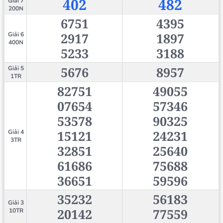
402
482
Giải 7
200N
6751
4395
2917
1897
Giải 6
400N
5233
3188
5676
8957
Giải 5
1TR
82751
49055
07654
57346
53578
90325
15121
24231
Giải 4
3TR
32851
25640
61686
75688
36651
59596
35232
56183
Giải 3
20142
77559
10TR