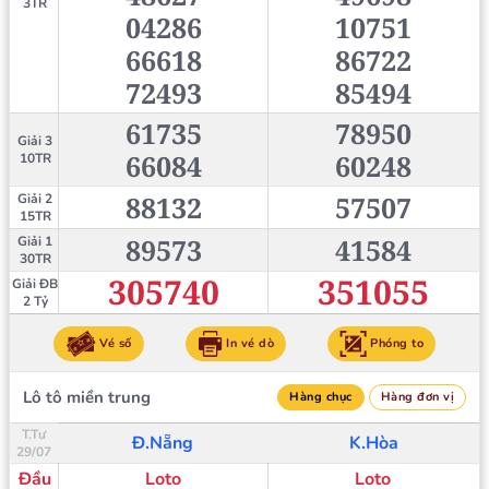
3TR
04286
10751
66618
86722
72493
85494
61735
78950
Giải 3
66084
60248
10TR
88132
57507
Giải 2
15TR
89573
41584
Giải 1
30TR
305740
351055
Giải ĐB
2 Tỷ
Vé số
In vé dò
Phóng to
Lô tô miền trung
Hàng chục
Hàng đơn vị
T.Tư
Đ.Nẵng
K.Hòa
29/07
Đầu
Loto
Loto