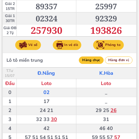
89357
25997
Giải 2
15TR
02324
92329
Giải 1
30TR
257930
193826
Giải ĐB
2 Tỷ
Vé số
In vé dò
Phóng to
Lô tô miền trung
Hàng chục
Hàng đơn vị
T.Tư
Đ.Nẵng
K.Hòa
15/07
Đầu
Loto
Loto
0
02
_
1
17
_
2
24
21
29
25
26
3
32
33
30
31
4
42
46
40
5
57
51
54
51
51
51
59
55
57
57