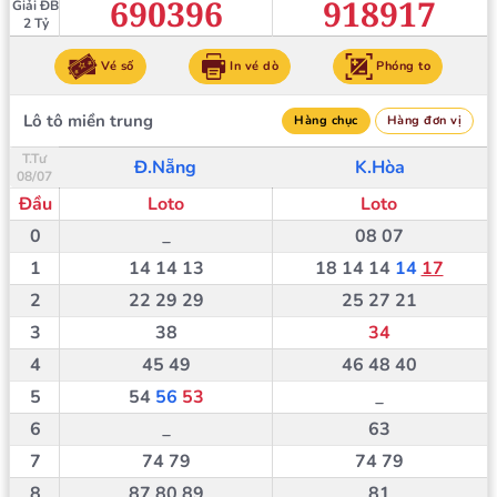
690396
918917
Giải ĐB
2 Tỷ
Vé số
In vé dò
Phóng to
Lô tô miền trung
Hàng chục
Hàng đơn vị
T.Tư
Đ.Nẵng
K.Hòa
08/07
Đầu
Loto
Loto
0
_
08
07
1
14
14
13
18
14
14
14
17
2
22
29
29
25
27
21
3
38
34
4
45
49
46
48
40
5
54
56
53
_
6
_
63
7
74
79
74
79
8
87
80
89
81