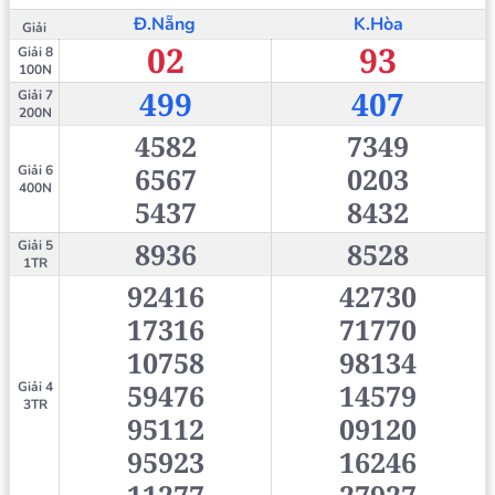
Đ.Nẵng
K.Hòa
Giải
02
93
Giải 8
100N
499
407
Giải 7
200N
4582
7349
6567
0203
Giải 6
400N
5437
8432
8936
8528
Giải 5
1TR
92416
42730
17316
71770
10758
98134
59476
14579
Giải 4
3TR
95112
09120
95923
16246