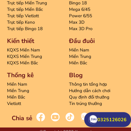
Trực tiếp Miền Trung
Bingo 18
Trực tiếp Miền Bắc
Mega 6/45
Trực tiếp Vietlott
Power 6/55
Trực tiếp Keno
Max 3D
Trực tiếp Bingo 18
Max 3D Pro
Kiến thiết
Đầu đuôi
KQXS Miền Nam
Miền Nam
KQXS Miền Trung
Miền Trung
KQXS Miền Bắc
Miền Bắc
Thống kê
Blog
Miền Nam
Thông tin tổng hợp
Miền Trung
Hướng dẫn cách chơi
Miền Bắc
Quy định đổi thưởng
Vietlott
Tin trúng thưởng
Chia sẻ
0325126026