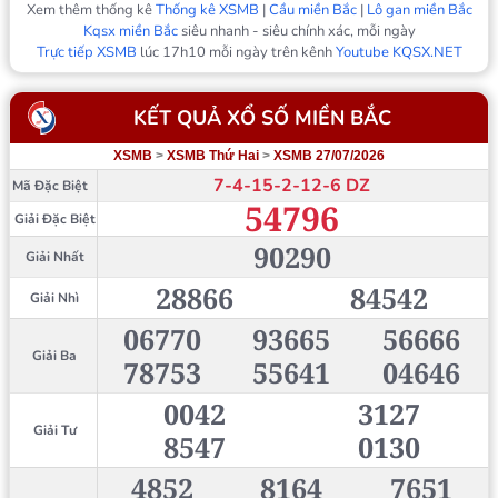
Xem thêm thống kê
Thống kê XSMB
|
Cầu miền Bắc
|
Lô gan miền Bắc
Kqsx miền Bắc
siêu nhanh - siêu chính xác, mỗi ngày
Trực tiếp XSMB
lúc 17h10 mỗi ngày trên kênh
Youtube KQSX.NET
KẾT QUẢ XỔ SỐ MIỀN BẮC
XSMB
>
XSMB Thứ Hai
>
XSMB 27/07/2026
7-4-15-2-12-6 DZ
Mã Đặc Biệt
54796
Giải Đặc Biệt
90290
Giải Nhất
28866
84542
Giải Nhì
06770
93665
56666
Giải Ba
78753
55641
04646
0042
3127
Giải Tư
8547
0130
4852
8164
7651