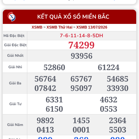
KẾT QUẢ XỔ SỐ MIỀN BẮC
XSMB
>
XSMB Thứ Hai
>
XSMB 13/07/2026
7-6-11-14-8-5DH
Mã Đặc Biệt
74299
Giải Đặc Biệt
93956
Giải Nhất
52860
61224
Giải Nhì
56764
65767
54685
Giải Ba
07842
95097
33930
6331
4632
Giải Tư
6150
0553
9892
1455
2364
Giải Năm
0413
0001
5503